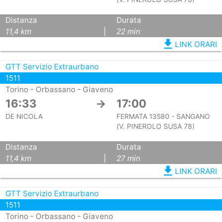
Distanza
Durata
11,4 km
|
22 min
file_download
LINK ORARI
GTT Servizio Extraurbano
1511
Torino - Orbassano - Giaveno
16:33
→
17:00
DE NICOLA
FERMATA 13580 - SANGANO
(V. PINEROLO SUSA 78)
Distanza
Durata
11,4 km
|
27 min
file_download
LINK ORARI
GTT Servizio Extraurbano
1511
Torino - Orbassano - Giaveno