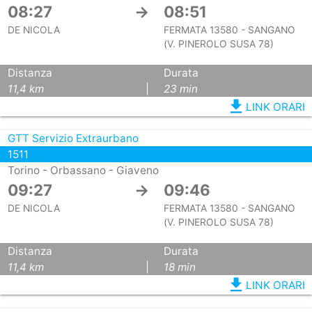
08:27
→
08:51
DE NICOLA
FERMATA 13580 - SANGANO
(V. PINEROLO SUSA 78)
Distanza
Durata
11,4 km
|
23 min
file_download
LINK ORARI
GTT Servizio Extraurbano
1511
Torino - Orbassano - Giaveno
09:27
→
09:46
DE NICOLA
FERMATA 13580 - SANGANO
(V. PINEROLO SUSA 78)
Distanza
Durata
11,4 km
|
18 min
file_download
LINK ORARI