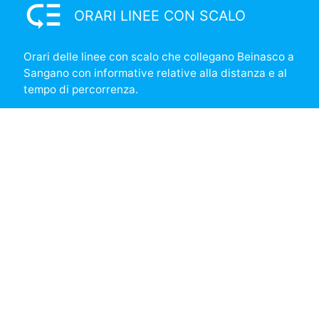
low_priority
ORARI LINEE CON SCALO
Orari delle linee con scalo che collegano Beinasco a
Sangano con informative relative alla distanza e al
tempo di percorrenza.