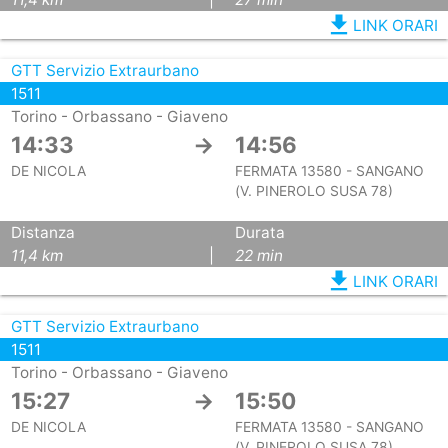
file_download
LINK ORARI
GTT Servizio Extraurbano
1511
Torino - Orbassano - Giaveno
14:33
→
14:56
DE NICOLA
FERMATA 13580 - SANGANO
(V. PINEROLO SUSA 78)
Distanza
Durata
11,4 km
|
22 min
file_download
LINK ORARI
GTT Servizio Extraurbano
1511
Torino - Orbassano - Giaveno
15:27
→
15:50
DE NICOLA
FERMATA 13580 - SANGANO
(V. PINEROLO SUSA 78)