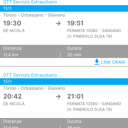
GTT Servizio Extraurbano
1511
Torino - Orbassano - Giaveno
19:30
→
19:51
DE NICOLA
FERMATA 13580 - SANGANO
(V. PINEROLO SUSA 78)
Distanza
Durata
11,4 km
|
20 min
file_download
LINK ORARI
GTT Servizio Extraurbano
1511
Torino - Orbassano - Giaveno
20:42
→
21:01
DE NICOLA
FERMATA 13580 - SANGANO
(V. PINEROLO SUSA 78)
Distanza
Durata
11,4 km
|
18 min