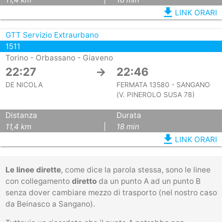
file_download
LINK ORARI
GTT Servizio Extraurbano
1511
Torino - Orbassano - Giaveno
22:27
→
22:46
DE NICOLA
FERMATA 13580 - SANGANO
(V. PINEROLO SUSA 78)
Distanza
Durata
11,4 km
|
18 min
file_download
LINK ORARI
Le linee dirette
, come dice la parola stessa, sono le linee
con collegamento
diretto
da un punto A ad un punto B
senza dover cambiare mezzo di trasporto (nel nostro caso
da Beinasco a Sangano).