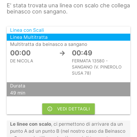
E' stata trovata una linea con scalo che collega
beinasco con sangano.
Linea con Scali
Linea Multitratta
Multitratta da beinasco a sangano
00:00
→
00:49
DE NICOLA
FERMATA 13580 -
SANGANO (V. PINEROLO
SUSA 78)
Durata
49 min
info_outline
VEDI DETTAGLI
Le linee con scalo
, ci permettono di arrivare da un
punto A ad un punto B (nel nostro caso da Beinasco