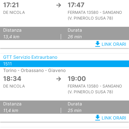
17:21
→
17:47
DE NICOLA
FERMATA 13580 - SANGANO
(V. PINEROLO SUSA 78)
Distanza
Durata
13,4 km
|
26 min
file_download
LINK ORARI
GTT Servizio Extraurbano
1511
Torino - Orbassano - Giaveno
18:34
→
19:00
DE NICOLA
FERMATA 13580 - SANGANO
(V. PINEROLO SUSA 78)
Distanza
Durata
11,4 km
|
25 min
file_download
LINK ORARI