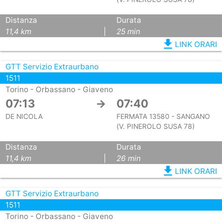
Distanza
Durata
11,4 km
|
25 min
file_download
LINK ORARI
GTT Servizio Extraurbano
1511
Torino - Orbassano - Giaveno
07:13
→
07:40
DE NICOLA
FERMATA 13580 - SANGANO
(V. PINEROLO SUSA 78)
Distanza
Durata
11,4 km
|
26 min
file_download
LINK ORARI
GTT Servizio Extraurbano
1511
Torino - Orbassano - Giaveno