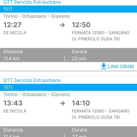
GTT Servizio Extraurbano
1511
Torino - Orbassano - Giaveno
12:27
→
12:50
DE NICOLA
FERMATA 13580 - SANGANO
(V. PINEROLO SUSA 78)
Distanza
Durata
11,4 km
|
22 min
file_download
LINK ORARI
GTT Servizio Extraurbano
1511
Torino - Orbassano - Giaveno
13:43
→
14:10
DE NICOLA
FERMATA 13580 - SANGANO
(V. PINEROLO SUSA 78)
Distanza
Durata
11,4 km
|
27 min