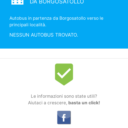
DA BORGOSATOLLO
Autobus in partenza da Borgosatollo verso le
principali località.
NESSUN AUTOBUS TROVATO.
beenhere
Le informazioni sono state utili?
Aiutaci a crescere,
basta un click!