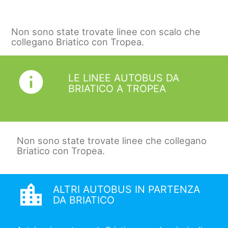
Non sono state trovate linee con scalo che
collegano Briatico con Tropea.
info
LE LINEE AUTOBUS DA
BRIATICO A TROPEA
Non sono state trovate linee che collegano
Briatico con Tropea.
location_city
ALTRI AUTOBUS IN PARTENZA
DA BRIATICO