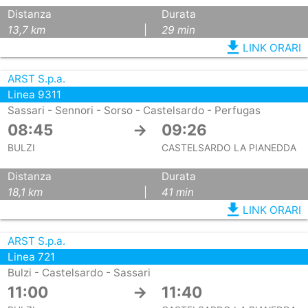
Distanza
Durata
13,7 km
|
29 min
file_download
LINK ORARI
ARST S.p.a.
Linea 9311
Sassari - Sennori - Sorso - Castelsardo - Perfugas
08:45
→
09:26
BULZI
CASTELSARDO LA PIANEDDA
Distanza
Durata
18,1 km
|
41 min
file_download
LINK ORARI
ARST S.p.a.
Linea 721
Bulzi - Castelsardo - Sassari
11:00
→
11:40