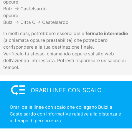
oppure
Bulzi -> Castelsardo
oppure
Bulzi -> Citta C -> Castelsardo
In molti casi, potrebbero esserci delle
fermate intermedie
(a chiamata oppure prestabilite) che potrebbero
corrispondere alla tua destinazione finale.
Verificalo tu stesso, chiamando oppure sul sito web
dell'azienda interessata. Potresti risparmiare un sacco di
tempo!.
low_priority
ORARI LINEE CON SCALO
Orari delle linee con scalo che collegano Bulzi a
Castelsardo con informative relative alla distanza e
al tempo di percorrenza.