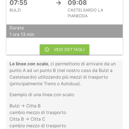
07:55
→
09:08
BULZI
CASTELSARDO LA
PIANEDDA
Durata
1 ora 13 min
info_outline
VEDI DETTAGLI
Le linee con scalo
, ci permettono di arrivare da un
punto A ad un punto B (nel nostro caso da Bulzi a
Castelsardo) utilizzando più mezzi di trasporto
(principalmente Treno o Autobus).
Esempio di una linea con scalo:
Bulzi -> Citta B
cambio mezzo di trasporto
Citta B -> Citta C
cambio mezzo di trasporto