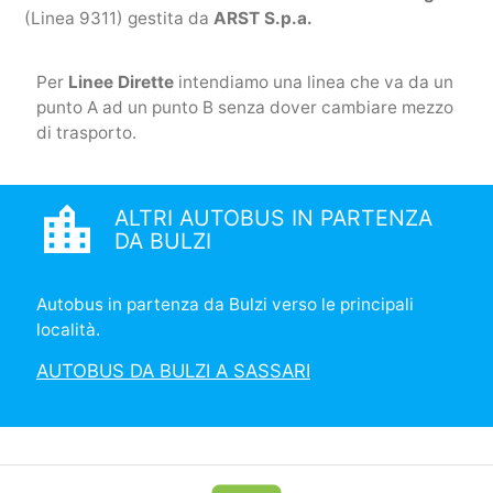
(Linea 9311) gestita da
ARST S.p.a.
Per
Linee Dirette
intendiamo una linea che va da un
punto A ad un punto B senza dover cambiare mezzo
di trasporto.
location_city
ALTRI AUTOBUS IN PARTENZA
DA BULZI
Autobus in partenza da Bulzi verso le principali
località.
AUTOBUS DA BULZI A SASSARI