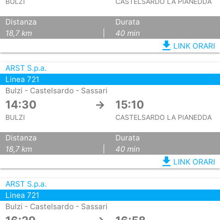
BULZI
CASTELSARDO LA PIANEDDA
Distanza
Durata
18,7 km
|
40 min
file_download
LINK ORARI
ARST S.p.a.
Linea 721
Bulzi - Castelsardo - Sassari
14:30
→
15:10
BULZI
CASTELSARDO LA PIANEDDA
Distanza
Durata
18,7 km
|
40 min
file_download
LINK ORARI
ARST S.p.a.
Linea 721
Bulzi - Castelsardo - Sassari