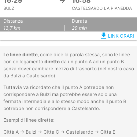
16:29
→
16:58
BULZI
CASTELSARDO LA PIANEDDA
Distanza
Durata
13,7 km
|
29 min
file_download
LINK ORARI
Le linee dirette
, come dice la parola stessa, sono le linee
con collegamento
diretto
da un punto A ad un punto B
senza dover cambiare mezzo di trasporto (nel nostro caso
da Bulzi a Castelsardo).
Tuttavia va ricordato che il punto A potrebbe non
corrispondere a Bulzi ma potrebbe essere solo una
fermata intermedia e allo stesso modo anche il punto B
potrebbe non corrispondere a Castelsardo.
Esempi di linee dirette:
Città A -> Bulzi -> Citta C -> Castelsardo -> Citta E