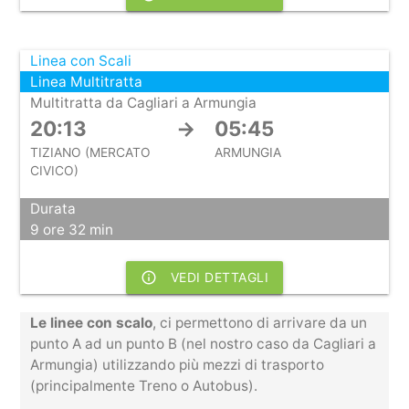
Linea con Scali
Linea Multitratta
Multitratta da Cagliari a Armungia
20:13
→
05:45
TIZIANO (MERCATO
ARMUNGIA
CIVICO)
Durata
9 ore 32 min
info_outline
VEDI DETTAGLI
Le linee con scalo
, ci permettono di arrivare da un
punto A ad un punto B (nel nostro caso da Cagliari a
Armungia) utilizzando più mezzi di trasporto
(principalmente Treno o Autobus).