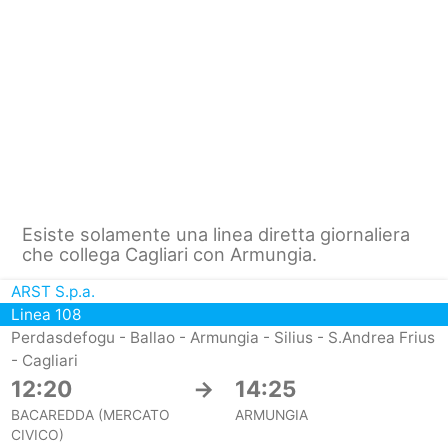
Esiste solamente una linea diretta giornaliera
che collega Cagliari con Armungia.
ARST S.p.a.
Linea 108
Perdasdefogu - Ballao - Armungia - Silius - S.Andrea Frius
- Cagliari
12:20
→
14:25
BACAREDDA (MERCATO
ARMUNGIA
CIVICO)