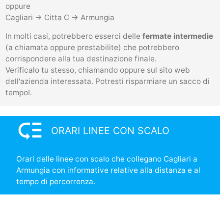
oppure
Cagliari -> Citta C -> Armungia
In molti casi, potrebbero esserci delle
fermate intermedie
(a chiamata oppure prestabilite) che potrebbero
corrispondere alla tua destinazione finale.
Verificalo tu stesso, chiamando oppure sul sito web
dell'azienda interessata. Potresti risparmiare un sacco di
tempo!.
low_priority
ORARI LINEE CON SCALO
Orari delle linee con scalo che collegano Cagliari a
Armungia con informative relative alla distanza e al
tempo di percorrenza.