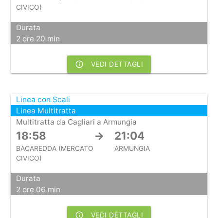
CIVICO)
Durata
2 ore 20 min
info_outline
VEDI DETTAGLI
Linea con Scali
Linea Multitratta
Multitratta da Cagliari a Armungia
18:58
→
21:04
BACAREDDA (MERCATO
ARMUNGIA
CIVICO)
Durata
2 ore 06 min
info_outline
VEDI DETTAGLI