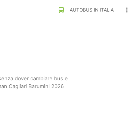
directions_bus
more_vert
AUTOBUS IN ITALIA
i senza dover cambiare bus e
man Cagliari Barumini 2026