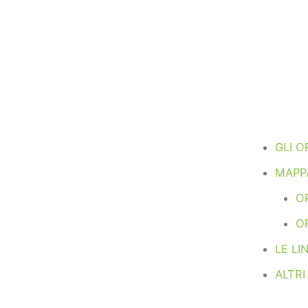
GLI O
MAPPA
OR
O
LE LI
ALTRI