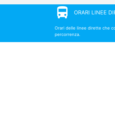
directions_bus
ORARI LINEE D
Orari delle linee dirette che c
percorrenza.