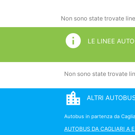
Non sono state trovate lin
info
LE LINEE AUTO
Non sono state trovate li
location_city
ALTRI AUTOBUS
Autobus in partenza da Cagliari
AUTOBUS DA CAGLIARI A