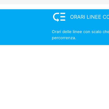
low_priority
ORARI LINEE C
Orari delle linee con scalo ch
percorrenza.