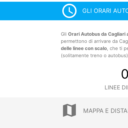
access_time
GLI ORARI AUT
Gli
Orari Autobus da Cagliari 
permettono di arrivare da Cag
delle linee con scalo
, che ti 
(solitamente treno o autobus)
LINEE D
map
MAPPA E DISTA