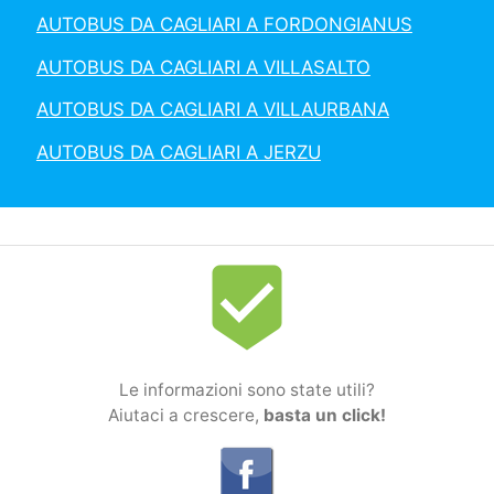
AUTOBUS DA CAGLIARI A FORDONGIANUS
AUTOBUS DA CAGLIARI A VILLASALTO
AUTOBUS DA CAGLIARI A VILLAURBANA
AUTOBUS DA CAGLIARI A JERZU
beenhere
Le informazioni sono state utili?
Aiutaci a crescere,
basta un click!