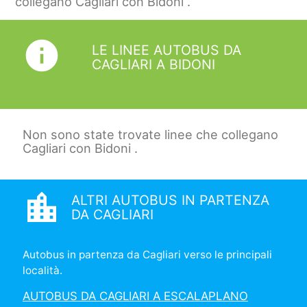
collegano Cagliari con Bidoni .
info
LE LINEE AUTOBUS DA
CAGLIARI A BIDONI
Non sono state trovate linee che collegano
Cagliari con Bidoni .
location_city
ALTRI AUTOBUS IN PARTENZA
DA CAGLIARI
Autobus in partenza da Cagliari verso le principali
località.
AUTOBUS DA CAGLIARI A ESCALAPLANO