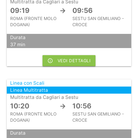
Multitratta da Cagliari a Sestu
09:19
→
09:56
ROMA (FRONTE MOLO
SESTU SAN GEMILIANO -
DOGANA)
CROCE
Durata
37 min
info_outline
VEDI DETTAGLI
Linea con Scali
Linea Multitratta
Multitratta da Cagliari a Sestu
10:20
→
10:56
ROMA (FRONTE MOLO
SESTU SAN GEMILIANO -
DOGANA)
CROCE
Durata