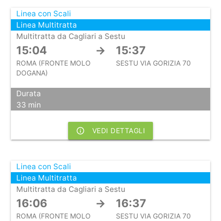
Linea con Scali
Linea Multitratta
Multitratta da Cagliari a Sestu
15:04
→
15:37
ROMA (FRONTE MOLO
SESTU VIA GORIZIA 70
DOGANA)
Durata
33 min
info_outline
VEDI DETTAGLI
Linea con Scali
Linea Multitratta
Multitratta da Cagliari a Sestu
16:06
→
16:37
ROMA (FRONTE MOLO
SESTU VIA GORIZIA 70