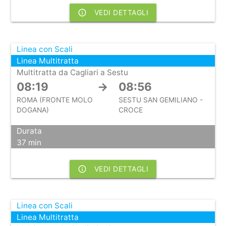
info_outline
VEDI DETTAGLI
Linea con Scali
Linea Multitratta
Multitratta da Cagliari a Sestu
08:19
→
08:56
ROMA (FRONTE MOLO
SESTU SAN GEMILIANO -
DOGANA)
CROCE
Durata
37 min
info_outline
VEDI DETTAGLI
Linea con Scali
Linea Multitratta