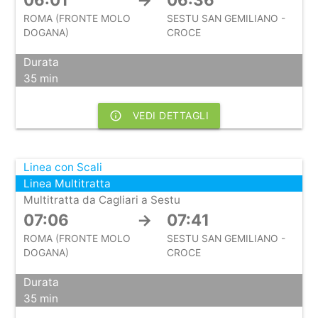
ROMA (FRONTE MOLO
SESTU SAN GEMILIANO -
DOGANA)
CROCE
Durata
35 min
info_outline
VEDI DETTAGLI
Linea con Scali
Linea Multitratta
Multitratta da Cagliari a Sestu
07:06
→
07:41
ROMA (FRONTE MOLO
SESTU SAN GEMILIANO -
DOGANA)
CROCE
Durata
35 min