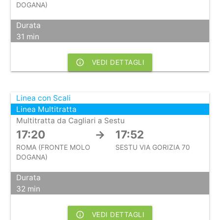
DOGANA)
Durata
31 min
info_outline
VEDI DETTAGLI
Linea con Scali
Linea Multitratta
Multitratta da Cagliari a Sestu
17:20
→
17:52
ROMA (FRONTE MOLO
SESTU VIA GORIZIA 70
DOGANA)
Durata
32 min
info_outline
VEDI DETTAGLI