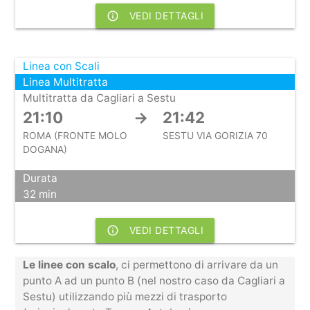
info_outline
VEDI DETTAGLI
Linea con Scali
Linea Multitratta
Multitratta da Cagliari a Sestu
21:10
→
21:42
ROMA (FRONTE MOLO
SESTU VIA GORIZIA 70
DOGANA)
Durata
32 min
info_outline
VEDI DETTAGLI
Le linee con scalo
, ci permettono di arrivare da un
punto A ad un punto B (nel nostro caso da Cagliari a
Sestu) utilizzando più mezzi di trasporto