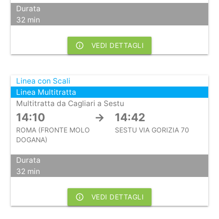
Durata
32 min
info_outline
VEDI DETTAGLI
Linea con Scali
Linea Multitratta
Multitratta da Cagliari a Sestu
14:10
→
14:42
ROMA (FRONTE MOLO
SESTU VIA GORIZIA 70
DOGANA)
Durata
32 min
info_outline
VEDI DETTAGLI