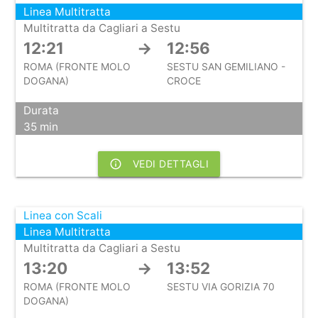
Linea Multitratta
Multitratta da Cagliari a Sestu
12:21
→
12:56
ROMA (FRONTE MOLO
SESTU SAN GEMILIANO -
DOGANA)
CROCE
Durata
35 min
info_outline
VEDI DETTAGLI
Linea con Scali
Linea Multitratta
Multitratta da Cagliari a Sestu
13:20
→
13:52
ROMA (FRONTE MOLO
SESTU VIA GORIZIA 70
DOGANA)