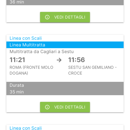
36 min
info_outline
VEDI DETTAGLI
Linea con Scali
Linea Multitratta
Multitratta da Cagliari a Sestu
11:21
→
11:56
ROMA (FRONTE MOLO
SESTU SAN GEMILIANO -
DOGANA)
CROCE
Durata
35 min
info_outline
VEDI DETTAGLI
Linea con Scali