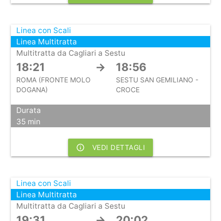
Linea con Scali
Linea Multitratta
Multitratta da Cagliari a Sestu
18:21
→
18:56
ROMA (FRONTE MOLO
SESTU SAN GEMILIANO -
DOGANA)
CROCE
Durata
35 min
info_outline
VEDI DETTAGLI
Linea con Scali
Linea Multitratta
Multitratta da Cagliari a Sestu
19:31
→
20:02