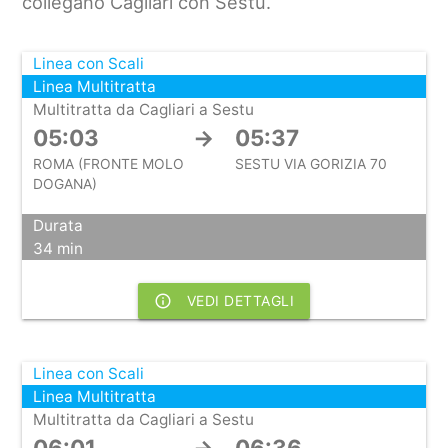
collegano Cagliari con Sestu.
Linea con Scali
Linea Multitratta
Multitratta da Cagliari a Sestu
05:03
→
05:37
ROMA (FRONTE MOLO
SESTU VIA GORIZIA 70
DOGANA)
Durata
34 min
info_outline
VEDI DETTAGLI
Linea con Scali
Linea Multitratta
Multitratta da Cagliari a Sestu
06:01
→
06:36