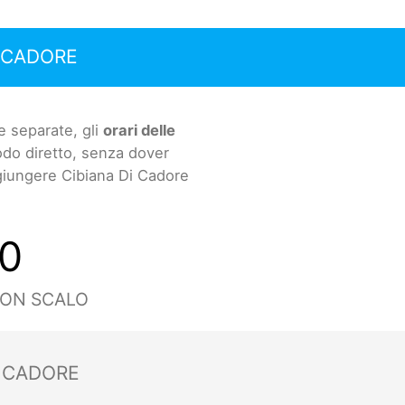
I CADORE
e separate, gli
orari delle
odo diretto, senza dover
ggiungere Cibiana Di Cadore
0
CON SCALO
I CADORE