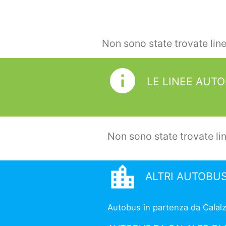
Non sono state trovate lin
info
LE LINEE AUTO
Non sono state trovate li
location_city
ALTRI AUTOBUS
Autobus in partenza da Calalzo