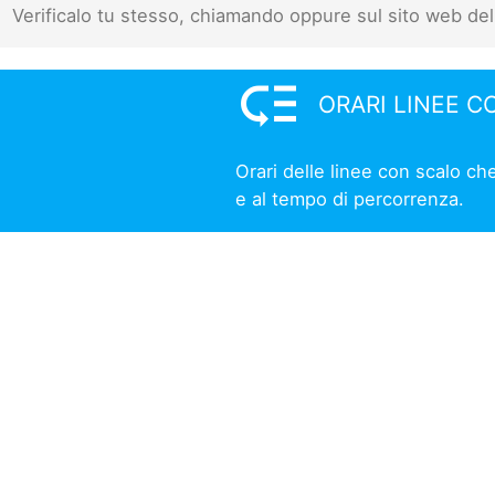
Verificalo tu stesso, chiamando oppure sul sito web del
low_priority
ORARI LINEE C
Orari delle linee con scalo ch
e al tempo di percorrenza.