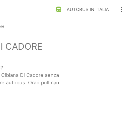
directions_bus
more_vert
AUTOBUS IN ITALIA
ore
DI CADORE
e
?
a Cibiana Di Cadore senza
re autobus. Orari pullman