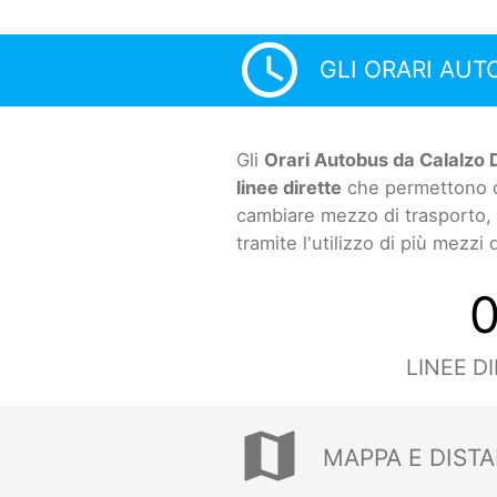
access_time
GLI ORARI AUT
Gli
Orari Autobus da Calalzo 
linee dirette
che permettono di
cambiare mezzo di trasporto, 
tramite l'utilizzo di più mezzi
LINEE D
map
MAPPA E DISTA