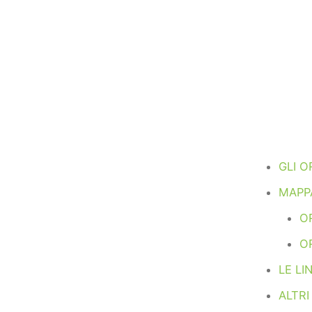
GLI O
MAPPA
OR
O
LE LI
ALTRI