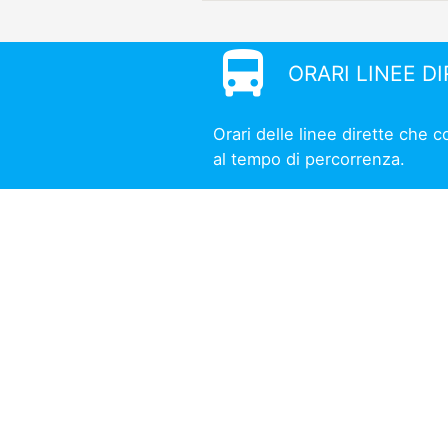
directions_bus
ORARI LINEE D
Orari delle linee dirette che 
al tempo di percorrenza.