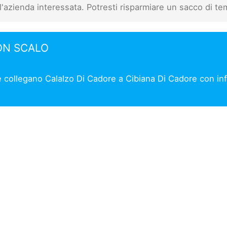
l'azienda interessata. Potresti risparmiare un sacco di te
ON SCALO
e collegano Calalzo Di Cadore a Cibiana Di Cadore con info