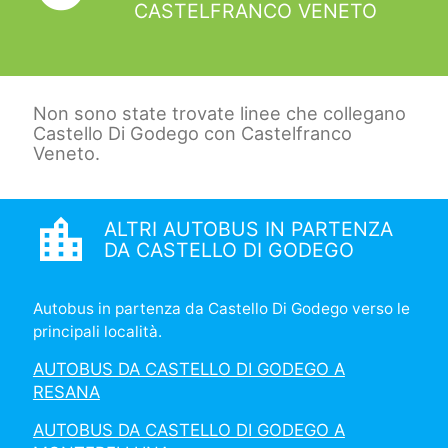
CASTELFRANCO VENETO
Non sono state trovate linee che collegano
Castello Di Godego con Castelfranco
Veneto.
location_city
ALTRI AUTOBUS IN PARTENZA
DA CASTELLO DI GODEGO
Autobus in partenza da Castello Di Godego verso le
principali località.
AUTOBUS DA CASTELLO DI GODEGO A
RESANA
AUTOBUS DA CASTELLO DI GODEGO A