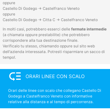
oppure
Castello Di Godego -> Castelfranco Veneto
oppure
Castello Di Godego -> Citta C -> Castelfranco Veneto
In molti casi, potrebbero esserci delle
fermate intermedie
(a chiamata oppure prestabilite) che potrebbero
corrispondere alla tua destinazione finale.
Verificalo tu stesso, chiamando oppure sul sito web
dell'azienda interessata. Potresti risparmiare un sacco di
tempo!.
low_priority
ORARI LINEE CON SCALO
Orari delle linee con scalo che collegano Castello Di
Godego a Castelfranco Veneto con informative
relative alla distanza e al tempo di percorrenza.