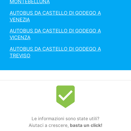
MONTEBELLUNA
AUTOBUS DA CASTELLO DI GODEGO A
VENEZIA
AUTOBUS DA CASTELLO DI GODEGO A
VICENZA
AUTOBUS DA CASTELLO DI GODEGO A
TREVISO
beenhere
Le informazioni sono state utili?
Aiutaci a crescere,
basta un click!