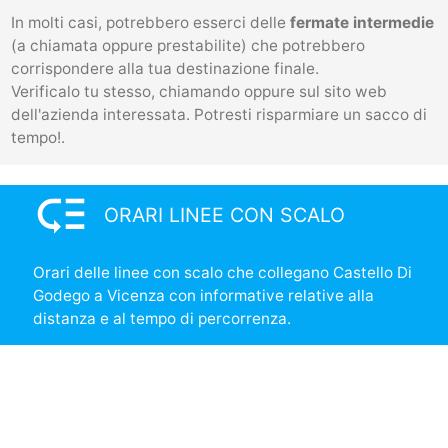
In molti casi, potrebbero esserci delle
fermate intermedie
(a chiamata oppure prestabilite) che potrebbero
corrispondere alla tua destinazione finale.
Verificalo tu stesso, chiamando oppure sul sito web
dell'azienda interessata. Potresti risparmiare un sacco di
tempo!.
low_priority
ORARI LINEE CON SCALO
Orari delle linee con scalo che collegano Castello Di
Godego a Vicenza con informative relative alla
distanza e al tempo di percorrenza.