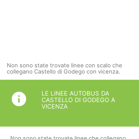
Non sono state trovate linee con scalo che
collegano Castello di Godego con vicenza.
LE LINEE AUTOBUS DA
info
CASTELLO DI GODEGO A
VICENZA
Non sono state trovate linee che collegano