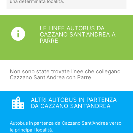
una determinata località.
LE LINEE AUTOBUS DA
info
CAZZANO SANT'ANDREA A
PARRE
Non sono state trovate linee che collegano
Cazzano Sant'Andrea con Parre.
location_city
ALTRI AUTOBUS IN PARTENZA
DA CAZZANO SANT'ANDREA
Autobus in partenza da Cazzano Sant'Andrea verso
le principali località.