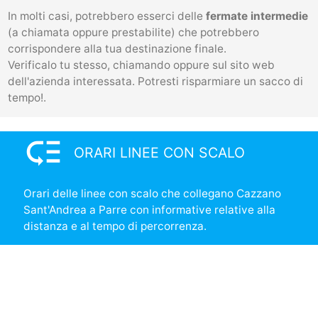
In molti casi, potrebbero esserci delle
fermate intermedie
(a chiamata oppure prestabilite) che potrebbero
corrispondere alla tua destinazione finale.
Verificalo tu stesso, chiamando oppure sul sito web
dell'azienda interessata. Potresti risparmiare un sacco di
tempo!.
low_priority
ORARI LINEE CON SCALO
Orari delle linee con scalo che collegano Cazzano
Sant'Andrea a Parre con informative relative alla
distanza e al tempo di percorrenza.