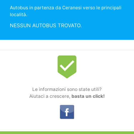
Autobus in partenza da Ceranesi verso le principali
località.
NESSUN AUTOBUS TROVATO.
beenhere
Le informazioni sono state utili?
Aiutaci a crescere,
basta un click!