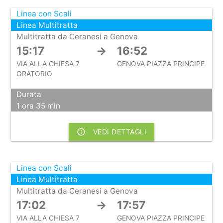
Linea con Scali
Linea Multitratta
Multitratta da Ceranesi a Genova
15:17
→
16:52
VIA ALLA CHIESA 7
GENOVA PIAZZA PRINCIPE
ORATORIO
Durata
1 ora 35 min
info_outline
VEDI DETTAGLI
Linea con Scali
Linea Multitratta
Multitratta da Ceranesi a Genova
17:02
→
17:57
VIA ALLA CHIESA 7
GENOVA PIAZZA PRINCIPE