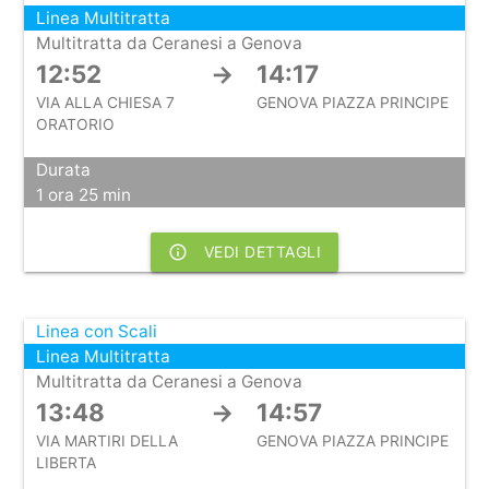
Linea Multitratta
Multitratta da Ceranesi a Genova
12:52
→
14:17
VIA ALLA CHIESA 7
GENOVA PIAZZA PRINCIPE
ORATORIO
Durata
1 ora 25 min
info_outline
VEDI DETTAGLI
Linea con Scali
Linea Multitratta
Multitratta da Ceranesi a Genova
13:48
→
14:57
VIA MARTIRI DELLA
GENOVA PIAZZA PRINCIPE
LIBERTA