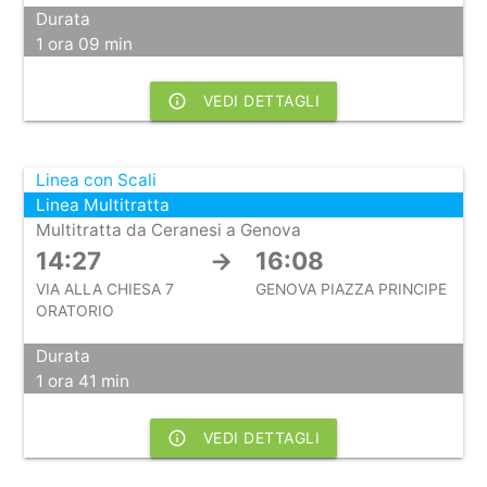
Durata
1 ora 09 min
info_outline
VEDI DETTAGLI
Linea con Scali
Linea Multitratta
Multitratta da Ceranesi a Genova
14:27
→
16:08
VIA ALLA CHIESA 7
GENOVA PIAZZA PRINCIPE
ORATORIO
Durata
1 ora 41 min
info_outline
VEDI DETTAGLI