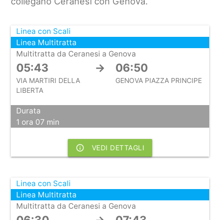
collegano Ceranesi con Genova.
Linea con Scali
Linea Multitratta
Multitratta da Ceranesi a Genova
05:43
→
06:50
VIA MARTIRI DELLA
GENOVA PIAZZA PRINCIPE
LIBERTA
Durata
1 ora 07 min
info_outline
VEDI DETTAGLI
Linea con Scali
Linea Multitratta
Multitratta da Ceranesi a Genova
06:30
→
07:43