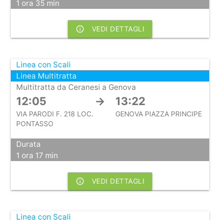
1 ora 35 min
info_outline
VEDI DETTAGLI
Linea con Scali
Linea Multitratta
Multitratta da Ceranesi a Genova
12:05
→
13:22
VIA PARODI F. 218 LOC.
GENOVA PIAZZA PRINCIPE
PONTASSO
Durata
1 ora 17 min
info_outline
VEDI DETTAGLI
Linea con Scali