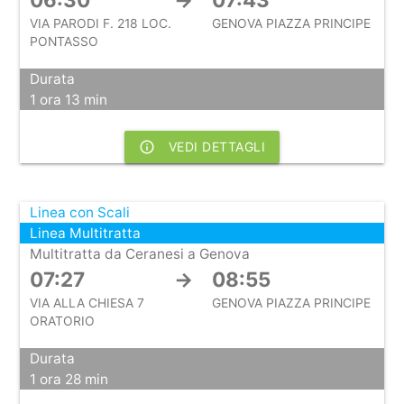
VIA PARODI F. 218 LOC.
GENOVA PIAZZA PRINCIPE
PONTASSO
Durata
1 ora 13 min
info_outline
VEDI DETTAGLI
Linea con Scali
Linea Multitratta
Multitratta da Ceranesi a Genova
07:27
→
08:55
VIA ALLA CHIESA 7
GENOVA PIAZZA PRINCIPE
ORATORIO
Durata
1 ora 28 min