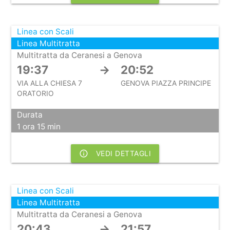
Linea con Scali
Linea Multitratta
Multitratta da Ceranesi a Genova
19:37
→
20:52
VIA ALLA CHIESA 7
GENOVA PIAZZA PRINCIPE
ORATORIO
Durata
1 ora 15 min
info_outline
VEDI DETTAGLI
Linea con Scali
Linea Multitratta
Multitratta da Ceranesi a Genova
20:43
→
21:57