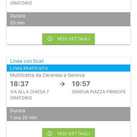
ORATORIO
Durata
55 min
info_outline
VEDI DETTAGLI
Linea con Scali
Linea Multitratta
Multitratta da Ceranesi a Genova
18:37
→
19:57
VIA ALLA CHIESA 7
GENOVA PIAZZA PRINCIPE
ORATORIO
Durata
1 ora 20 min
info_outline
VEDI DETTAGLI