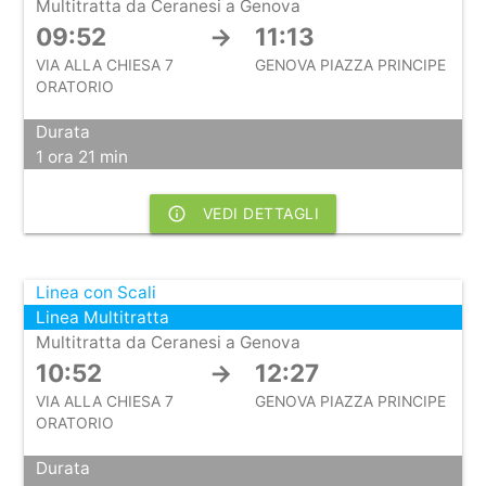
Multitratta da Ceranesi a Genova
09:52
→
11:13
VIA ALLA CHIESA 7
GENOVA PIAZZA PRINCIPE
ORATORIO
Durata
1 ora 21 min
info_outline
VEDI DETTAGLI
Linea con Scali
Linea Multitratta
Multitratta da Ceranesi a Genova
10:52
→
12:27
VIA ALLA CHIESA 7
GENOVA PIAZZA PRINCIPE
ORATORIO
Durata