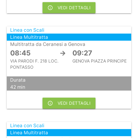
info_outline
VEDI DETTAGLI
Linea con Scali
Linea Multitratta
Multitratta da Ceranesi a Genova
08:45
→
09:27
VIA PARODI F. 218 LOC.
GENOVA PIAZZA PRINCIPE
PONTASSO
Durata
42 min
info_outline
VEDI DETTAGLI
Linea con Scali
Linea Multitratta