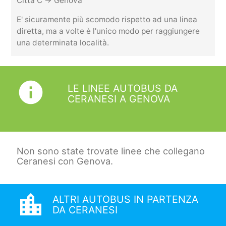
Citta C -> Genova
E' sicuramente più scomodo rispetto ad una linea
diretta, ma a volte è l'unico modo per raggiungere
una determinata località.
info
LE LINEE AUTOBUS DA
CERANESI A GENOVA
Non sono state trovate linee che collegano
Ceranesi con Genova.
location_city
ALTRI AUTOBUS IN PARTENZA
DA CERANESI