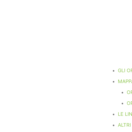
GLI 
MAPP
OR
O
LE L
ALTR