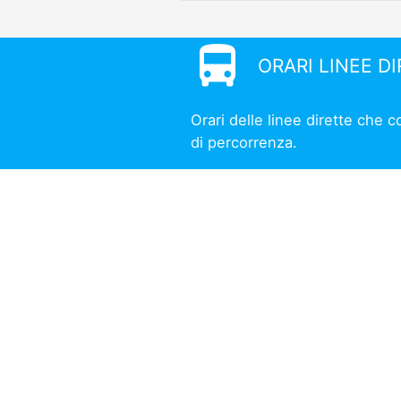
directions_bus
ORARI LINEE D
Orari delle linee dirette che
di percorrenza.