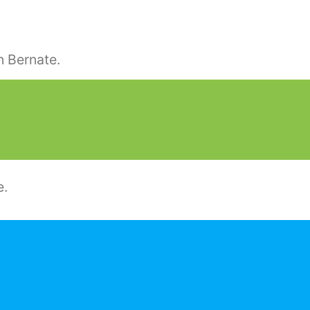
n Bernate.
e.