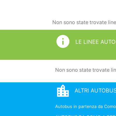
Non sono state trovate li
info
LE LINEE AUT
Non sono state trovate l
location_city
ALTRI AUTOBU
Autobus in partenza da Como ve