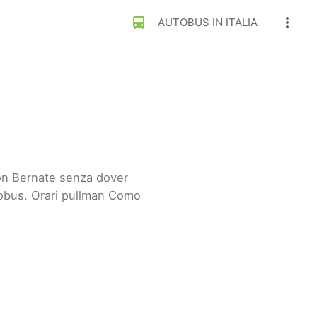
directions_bus
more_vert
AUTOBUS IN ITALIA
on Bernate senza dover
tobus. Orari pullman Como