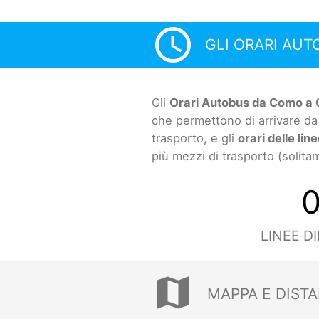
access_time
GLI ORARI AU
Gli
Orari Autobus da Como a 
che permettono di arrivare d
trasporto, e gli
orari delle lin
più mezzi di trasporto (solit
LINEE D
map
MAPPA E DIST