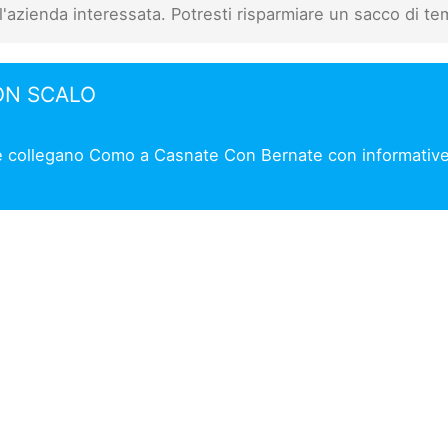
l'azienda interessata. Potresti risparmiare un sacco di te
ON SCALO
he collegano Como a Casnate Con Bernate con informative r