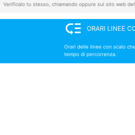
Verificalo tu stesso, chiamando oppure sul sito web del
low_priority
ORARI LINEE C
Orari delle linee con scalo c
tempo di percorrenza.