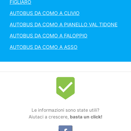
FIGLIARO
AUTOBUS DA COMO A CLIVIO
AUTOBUS DA COMO A PIANELLO VAL TIDONE
AUTOBUS DA COMO A FALOPPIO
AUTOBUS DA COMO A ASSO
beenhere
Le informazioni sono state utili?
Aiutaci a crescere,
basta un click!