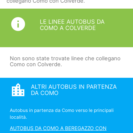
collegano Como con Colverde.
info
LE LINEE AUTOBUS DA
COMO A COLVERDE
Non sono state trovate linee che collegano
Como con Colverde.
location_city
ALTRI AUTOBUS IN PARTENZA
DA COMO
Autobus in partenza da Como verso le principali
località.
AUTOBUS DA COMO A BEREGAZZO CON