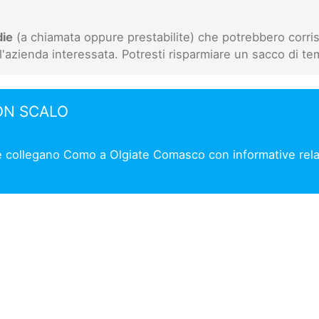
die
(a chiamata oppure prestabilite) che potrebbero corris
l'azienda interessata. Potresti risparmiare un sacco di te
ON SCALO
he collegano Como a Olgiate Comasco con informative relat