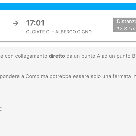
Distanz
→
17:01
12,8 km
OLGIATE C. - ALBERGO CIGNO
inee con collegamento
diretto
da un punto A ad un punto B 
rispondere a Como ma potrebbe essere solo una fermata i
E