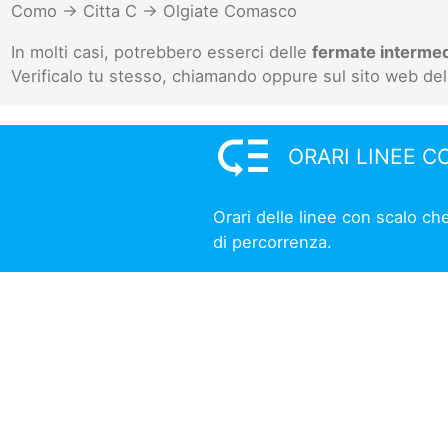
Como -> Citta C -> Olgiate Comasco
In molti casi, potrebbero esserci delle
fermate interme
Verificalo tu stesso, chiamando oppure sul sito web del
low_priority
ORARI LINEE C
Orari delle linee con scalo c
di percorrenza.