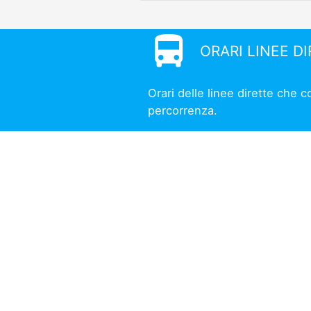
directions_bus
ORARI LINEE D
Orari delle linee dirette che 
percorrenza.