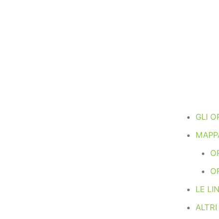
GLI 
MAPP
OR
O
LE L
ALTR