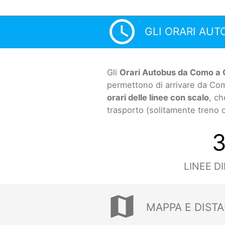
access_time
GLI ORARI AU
Gli
Orari Autobus da Como a
permettono di arrivare da Com
orari delle linee con scalo
, ch
trasporto (solitamente treno 
LINEE D
map
MAPPA E DIST