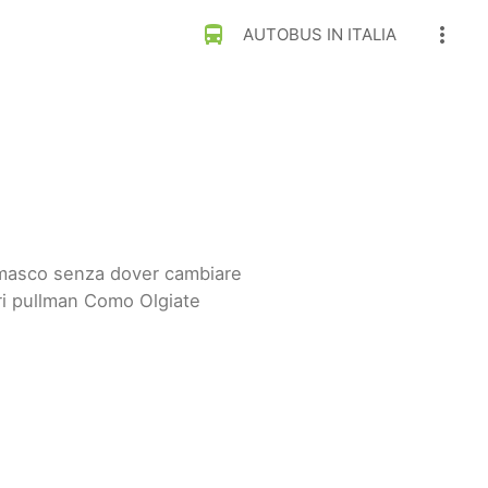
directions_bus
more_vert
AUTOBUS IN ITALIA
omasco senza dover cambiare
ri pullman Como Olgiate