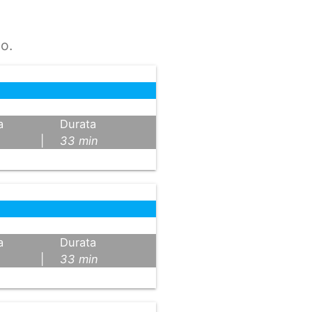
o.
a
Durata
|
33 min
a
Durata
|
33 min