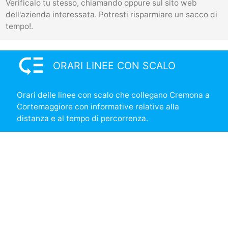
Verificalo tu stesso, chiamando oppure sul sito web
dell'azienda interessata. Potresti risparmiare un sacco di
tempo!.
low_priority
ORARI LINEE CON SCALO
Orari delle linee con scalo che collegano Cremona a
Cortemaggiore con informative relative alla
distanza e al tempo di percorrenza.