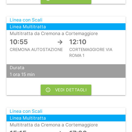
Linea con Scali
Linea Multitratta
Multitratta da Cremona a Cortemaggiore
10:55
→
12:10
CREMONA AUTOSTAZIONE
CORTEMAGGIORE VIA
ROMA 1
Durata
1 ora 15 min
info_outline
VEDI DETTAGLI
Linea con Scali
Linea Multitratta
Multitratta da Cremona a Cortemaggiore