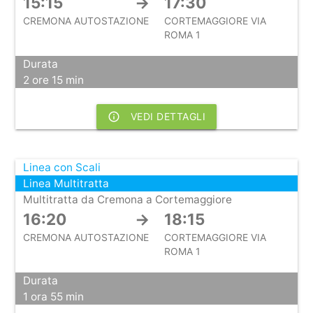
15:15
→
17:30
CREMONA AUTOSTAZIONE
CORTEMAGGIORE VIA
ROMA 1
Durata
2 ore 15 min
info_outline
VEDI DETTAGLI
Linea con Scali
Linea Multitratta
Multitratta da Cremona a Cortemaggiore
16:20
→
18:15
CREMONA AUTOSTAZIONE
CORTEMAGGIORE VIA
ROMA 1
Durata
1 ora 55 min