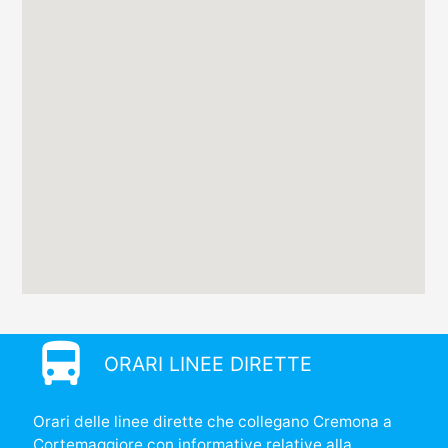
directions_bus
ORARI LINEE DIRETTE
Orari delle linee dirette che collegano Cremona a
Cortemaggiore con informative relative alla