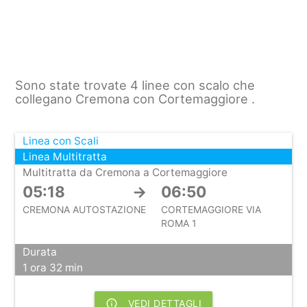
Sono state trovate 4 linee con scalo che
collegano Cremona con Cortemaggiore .
Linea con Scali
Linea Multitratta
Multitratta da Cremona a Cortemaggiore
05:18
→
06:50
CREMONA AUTOSTAZIONE
CORTEMAGGIORE VIA
ROMA 1
Durata
1 ora 32 min
info_outline
VEDI DETTAGLI