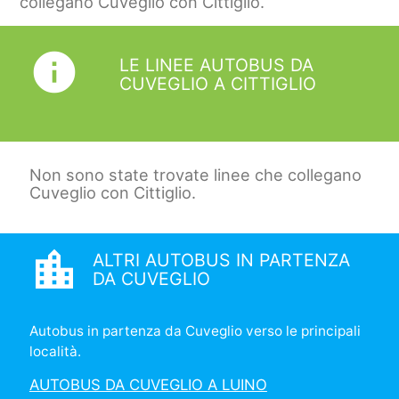
collegano Cuveglio con Cittiglio.
info
LE LINEE AUTOBUS DA
CUVEGLIO A CITTIGLIO
Non sono state trovate linee che collegano
Cuveglio con Cittiglio.
location_city
ALTRI AUTOBUS IN PARTENZA
DA CUVEGLIO
Autobus in partenza da Cuveglio verso le principali
località.
AUTOBUS DA CUVEGLIO A LUINO