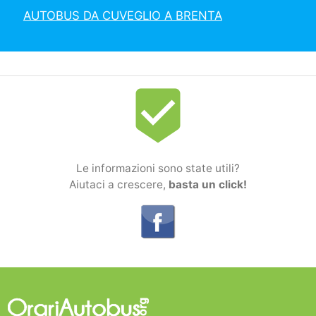
AUTOBUS DA CUVEGLIO A BRENTA
beenhere
Le informazioni sono state utili?
Aiutaci a crescere,
basta un click!