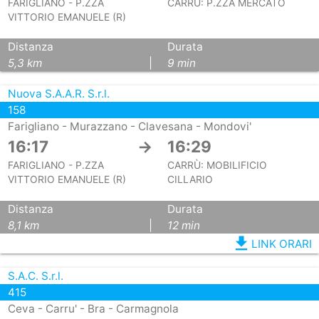
FARIGLIANO - P.ZZA
CARRÙ: P.ZZA MERCATO
VITTORIO EMANUELE (R)
Distanza
Durata
5,3 km
|
9 min
Nuova S.A.A.R. S.r.l.
158
Farigliano - Murazzano - Clavesana - Mondovi'
16:17
→
16:29
FARIGLIANO - P.ZZA
CARRÙ: MOBILIFICIO
VITTORIO EMANUELE (R)
CILLARIO
Distanza
Durata
8,1 km
|
12 min
file_download
LINK ORARI
S.A.C. S.r.l.
415
Ceva - Carru' - Bra - Carmagnola