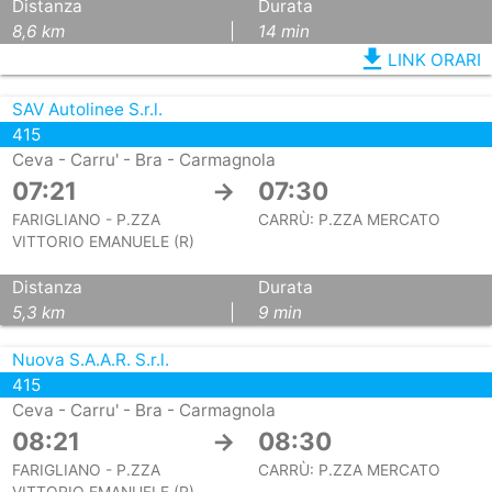
Distanza
Durata
8,6 km
|
14 min
file_download
LINK ORARI
SAV Autolinee S.r.l.
415
Ceva - Carru' - Bra - Carmagnola
07:21
→
07:30
FARIGLIANO - P.ZZA
CARRÙ: P.ZZA MERCATO
VITTORIO EMANUELE (R)
Distanza
Durata
5,3 km
|
9 min
Nuova S.A.A.R. S.r.l.
415
Ceva - Carru' - Bra - Carmagnola
08:21
→
08:30
FARIGLIANO - P.ZZA
CARRÙ: P.ZZA MERCATO