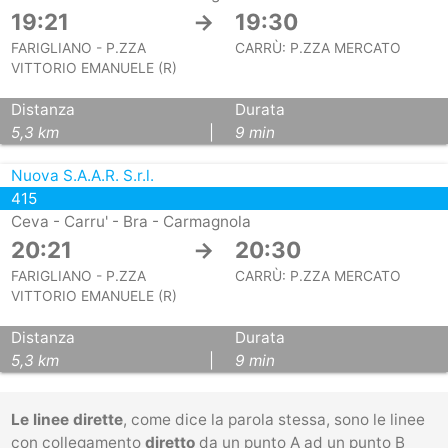
19:21
→
19:30
FARIGLIANO - P.ZZA
CARRÙ: P.ZZA MERCATO
VITTORIO EMANUELE (R)
Distanza
Durata
5,3 km
|
9 min
Nuova S.A.A.R. S.r.l.
415
Ceva - Carru' - Bra - Carmagnola
20:21
→
20:30
FARIGLIANO - P.ZZA
CARRÙ: P.ZZA MERCATO
VITTORIO EMANUELE (R)
Distanza
Durata
5,3 km
|
9 min
Le linee dirette
, come dice la parola stessa, sono le linee
con collegamento
diretto
da un punto A ad un punto B