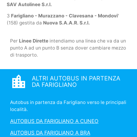
SAV Autolinee S.r.l.
3
Farigliano - Murazzano - Clavesana - Mondovi'
(158) gestita da
Nuova S.A.A.R. S.r.l.
Per
Linee Dirette
intendiamo una linea che va da un
punto A ad un punto B senza dover cambiare mezzo
di trasporto.
location_city
ALTRI AUTOBUS IN PARTENZA
DA FARIGLIANO
Autobus in partenza da Farigliano verso le principali
località.
AUTOBUS DA FARIGLIANO A CUNEO
AUTOBUS DA FARIGLIANO A BRA