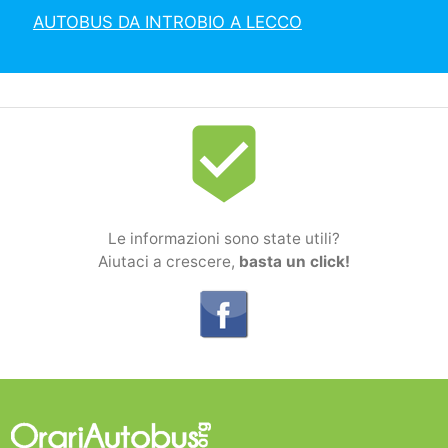
AUTOBUS DA INTROBIO A LECCO
beenhere
Le informazioni sono state utili?
Aiutaci a crescere,
basta un click!