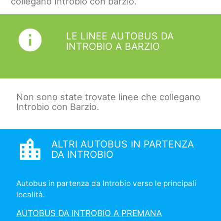
collegano Introbio con barzio.
info
LE LINEE AUTOBUS DA
INTROBIO A BARZIO
Non sono state trovate linee che collegano
Introbio con Barzio.
location_city
ALTRI AUTOBUS IN PARTENZA
DA INTROBIO
Autobus in partenza da Introbio verso le principali
località.
AUTOBUS DA INTROBIO A PREMANA