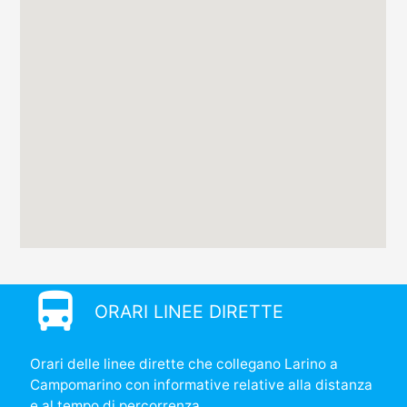
directions_bus
ORARI LINEE DIRETTE
Orari delle linee dirette che collegano Larino a
Campomarino con informative relative alla distanza
e al tempo di percorrenza.