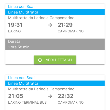
Linea con Scali
Linea Multitratta
Multitratta da Larino a Campomarino
19:31
→
21:29
LARINO
CAMPOMARINO
Durata
1 ora 58 min
info_outline
VEDI DETTAGLI
Linea con Scali
Linea Multitratta
Multitratta da Larino a Campomarino
21:05
→
22:32
LARINO TERMINAL BUS
CAMPOMARINO