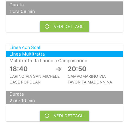
Durata
1 ora 08 min
info_outline
VEDI DETTAGLI
Linea con Scali
Linea Multitratta
Multitratta da Larino a Campomarino
18:40
→
20:50
LARINO VIA SAN MICHELE
CAMPOMARINO VIA
CASE POPOLARI
FAVORITA MADONNINA
Durata
2 ore 10 min
info_outline
VEDI DETTAGLI