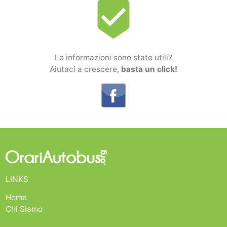
beenhere
Le informazioni sono state utili?
Aiutaci a crescere,
basta un click!
LINKS
Home
Chi Siamo