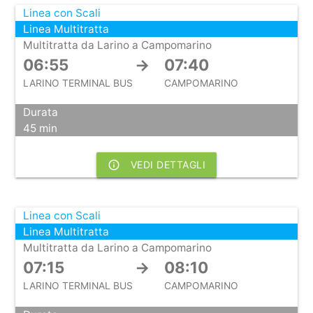
Linea con Scali
Linea Multitratta
Multitratta da Larino a Campomarino
06:55
→
07:40
LARINO TERMINAL BUS
CAMPOMARINO
Durata
45 min
info_outline
VEDI DETTAGLI
Linea con Scali
Linea Multitratta
Multitratta da Larino a Campomarino
07:15
→
08:10
LARINO TERMINAL BUS
CAMPOMARINO