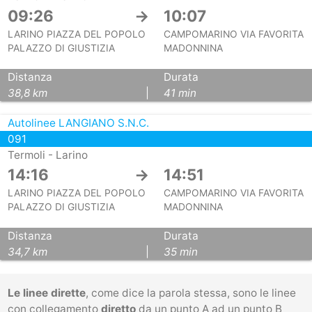
09:26
→
10:07
LARINO PIAZZA DEL POPOLO
CAMPOMARINO VIA FAVORITA
PALAZZO DI GIUSTIZIA
MADONNINA
Distanza
Durata
38,8 km
|
41 min
Autolinee LANGIANO S.N.C.
091
Termoli - Larino
14:16
→
14:51
LARINO PIAZZA DEL POPOLO
CAMPOMARINO VIA FAVORITA
PALAZZO DI GIUSTIZIA
MADONNINA
Distanza
Durata
34,7 km
|
35 min
Le linee dirette
, come dice la parola stessa, sono le linee
con collegamento
diretto
da un punto A ad un punto B