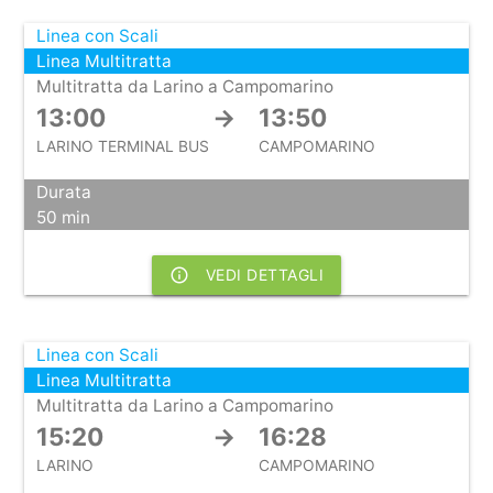
Linea con Scali
Linea Multitratta
Multitratta da Larino a Campomarino
13:00
→
13:50
LARINO TERMINAL BUS
CAMPOMARINO
Durata
50 min
info_outline
VEDI DETTAGLI
Linea con Scali
Linea Multitratta
Multitratta da Larino a Campomarino
15:20
→
16:28
LARINO
CAMPOMARINO