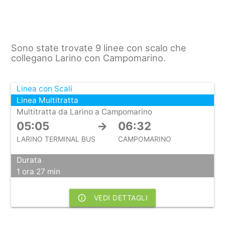
Sono state trovate 9 linee con scalo che
collegano Larino con Campomarino.
Linea con Scali
Linea Multitratta
Multitratta da Larino a Campomarino
05:05
→
06:32
LARINO TERMINAL BUS
CAMPOMARINO
Durata
1 ora 27 min
info_outline
VEDI DETTAGLI