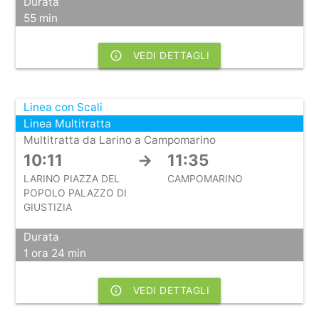
Durata
55 min
info_outline
VEDI DETTAGLI
Linea con Scali
Linea Multitratta
Multitratta da Larino a Campomarino
10:11
→
11:35
LARINO PIAZZA DEL
CAMPOMARINO
POPOLO PALAZZO DI
GIUSTIZIA
Durata
1 ora 24 min
info_outline
VEDI DETTAGLI