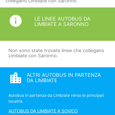
collegano Limbiate con Saronno.
info
LE LINEE AUTOBUS DA
LIMBIATE A SARONNO
Non sono state trovate linee che collegano
Limbiate con Saronno.
location_city
ALTRI AUTOBUS IN PARTENZA
DA LIMBIATE
Autobus in partenza da Limbiate verso le principali
località.
AUTOBUS DA LIMBIATE A SOVICO