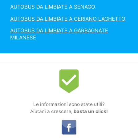
AUTOBUS DA LIMBIATE A SENAGO
AUTOBUS DA LIMBIATE A CERIANO LAGHETTO
AUTOBUS DA LIMBIATE A GARBAGNATE
MILANESE
beenhere
Le informazioni sono state utili?
Aiutaci a crescere,
basta un click!