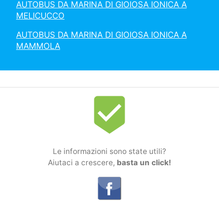
AUTOBUS DA MARINA DI GIOIOSA IONICA A
MELICUCCO
AUTOBUS DA MARINA DI GIOIOSA IONICA A
MAMMOLA
beenhere
Le informazioni sono state utili?
Aiutaci a crescere,
basta un click!