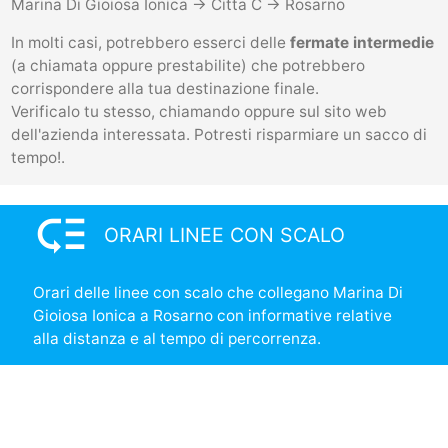
Marina Di Gioiosa Ionica -> Citta C -> Rosarno
In molti casi, potrebbero esserci delle
fermate intermedie
(a chiamata oppure prestabilite) che potrebbero
corrispondere alla tua destinazione finale.
Verificalo tu stesso, chiamando oppure sul sito web
dell'azienda interessata. Potresti risparmiare un sacco di
tempo!.
low_priority
ORARI LINEE CON SCALO
Orari delle linee con scalo che collegano Marina Di
Gioiosa Ionica a Rosarno con informative relative
alla distanza e al tempo di percorrenza.