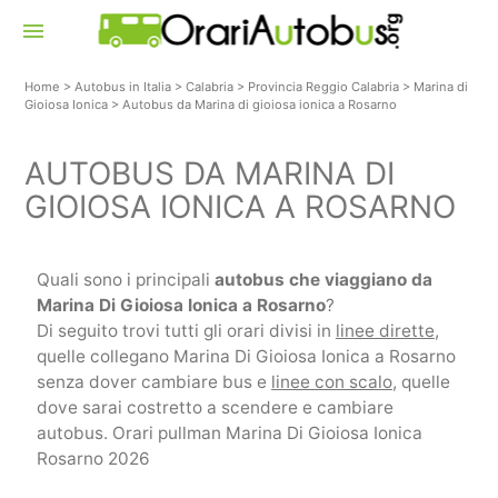
menu
Home
>
Autobus in Italia
>
Calabria
>
Provincia Reggio Calabria
>
Marina di
Gioiosa Ionica
>
Autobus da Marina di gioiosa ionica a Rosarno
AUTOBUS DA MARINA DI
GIOIOSA IONICA A ROSARNO
Quali sono i principali
autobus che viaggiano da
Marina Di Gioiosa Ionica a Rosarno
?
Di seguito trovi tutti gli orari divisi in
linee dirette
,
quelle collegano Marina Di Gioiosa Ionica a Rosarno
senza dover cambiare bus e
linee con scalo
, quelle
dove sarai costretto a scendere e cambiare
autobus. Orari pullman Marina Di Gioiosa Ionica
Rosarno 2026