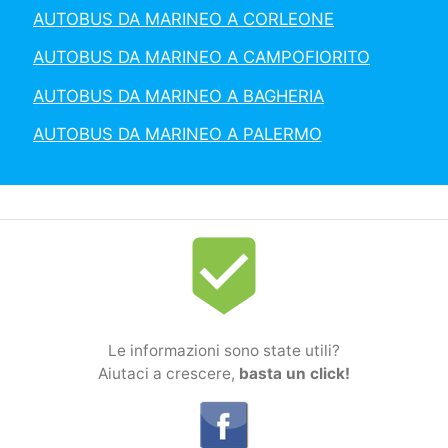
AUTOBUS DA MARINEO A CORLEONE
AUTOBUS DA MARINEO A CAMPOFIORITO
AUTOBUS DA MARINEO A BAGHERIA
AUTOBUS DA MARINEO A PALERMO
beenhere
Le informazioni sono state utili?
Aiutaci a crescere,
basta un click!