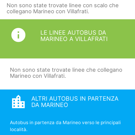
Non sono state trovate linee con scalo che
collegano Marineo con Villafrati.
info
LE LINEE AUTOBUS DA
MARINEO A VILLAFRATI
Non sono state trovate linee che collegano
Marineo con Villafrati.
location_city
ALTRI AUTOBUS IN PARTENZA
DA MARINEO
Autobus in partenza da Marineo verso le principali
località.