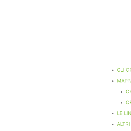
GLI O
MAPPA
OR
O
LE LI
ALTR