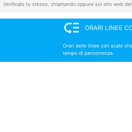
Verificalo tu stesso, chiamando oppure sul sito web del
low_priority
ORARI LINEE C
Orari delle linee con scalo ch
tempo di percorrenza.