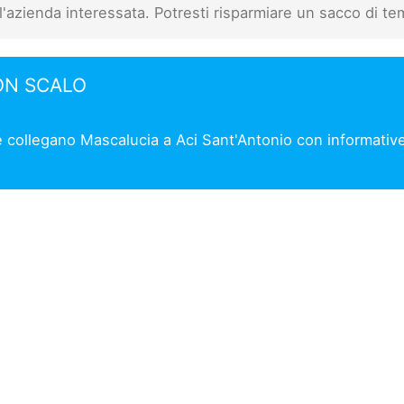
l'azienda interessata. Potresti risparmiare un sacco di te
ON SCALO
e collegano Mascalucia a Aci Sant'Antonio con informative 