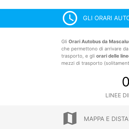
access_time
GLI ORARI AUT
Gli
Orari Autobus da Mascaluc
che permettono di arrivare da
trasporto, e gli
orari delle lin
mezzi di trasporto (solitamen
LINEE D
map
MAPPA E DIST