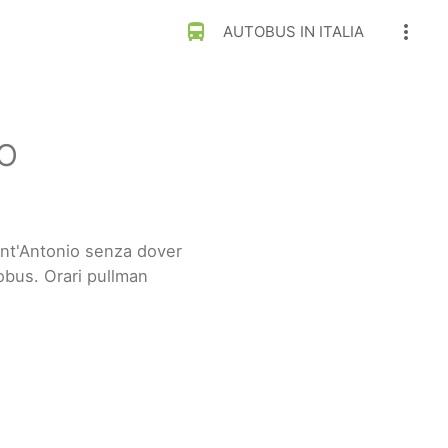
directions_bus
more_vert
AUTOBUS IN ITALIA
O
ant'Antonio senza dover
obus. Orari pullman