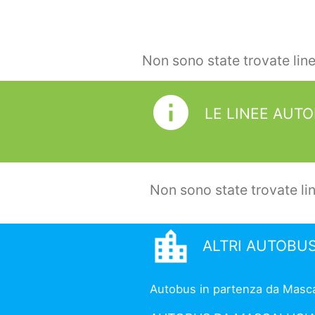
Non sono state trovate lin
info
LE LINEE AUT
Non sono state trovate li
location_city
ALTRI AUTOBU
Autobus in partenza da Mascalu