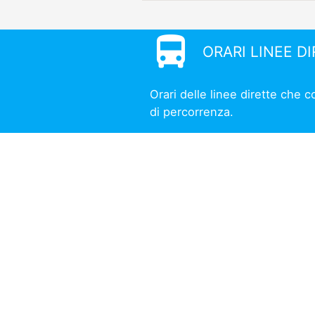
directions_bus
ORARI LINEE D
Orari delle linee dirette che 
di percorrenza.