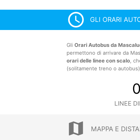
access_time
GLI ORARI AUT
Gli
Orari Autobus da Mascaluc
permettono di arrivare da Mas
orari delle linee con scalo
, ch
(solitamente treno o autobus)
LINEE D
map
MAPPA E DIST