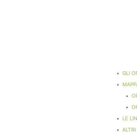
GLI O
MAPPA
OR
O
LE LI
ALTR