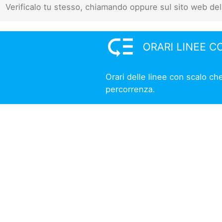
Verificalo tu stesso, chiamando oppure sul sito web del
low_priority
ORARI LINEE C
Orari delle linee con scalo ch
percorrenza.