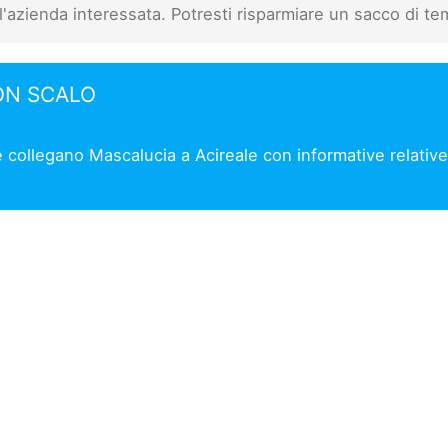
l'azienda interessata. Potresti risparmiare un sacco di te
ON SCALO
e collegano Mascalucia a Acireale con informative relative