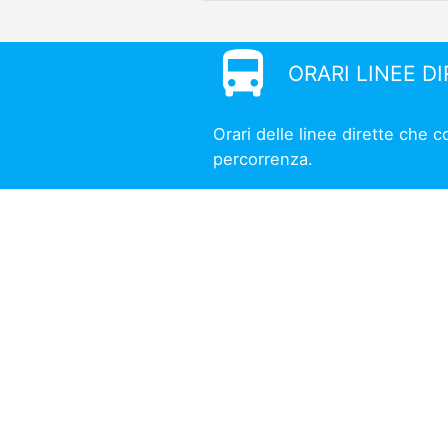
directions_bus
ORARI LINEE D
Orari delle linee dirette che 
percorrenza.