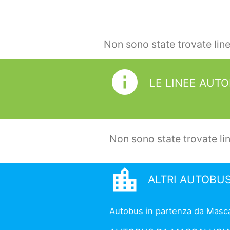
Non sono state trovate lin
info
LE LINEE AUT
Non sono state trovate li
location_city
ALTRI AUTOBU
Autobus in partenza da Mascalu