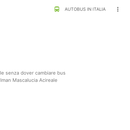
directions_bus
more_vert
AUTOBUS IN ITALIA
ale senza dover cambiare bus
llman Mascalucia Acireale