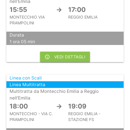
nell'Emilia
15:55
→
17:00
MONTECCHIO VIA
REGGIO EMILIA
PRAMPOLINI
Durata
1 ora 05 min
info_outline
VEDI DETTAGLI
Linea con Scali
Linea Multitratta
Multitratta da Montecchio Emilia a Reggio
nell'Emilia
18:00
→
19:09
MONTECCHIO - VIA C.
REGGIO EMILIA -
PRAMPOLINI
STAZIONE FS