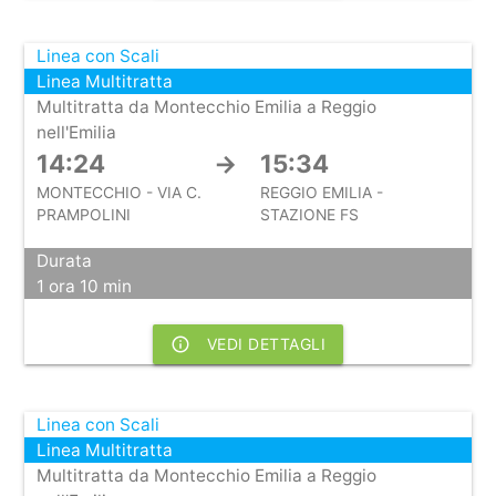
Linea con Scali
Linea Multitratta
Multitratta da Montecchio Emilia a Reggio
nell'Emilia
14:24
→
15:34
MONTECCHIO - VIA C.
REGGIO EMILIA -
PRAMPOLINI
STAZIONE FS
Durata
1 ora 10 min
info_outline
VEDI DETTAGLI
Linea con Scali
Linea Multitratta
Multitratta da Montecchio Emilia a Reggio