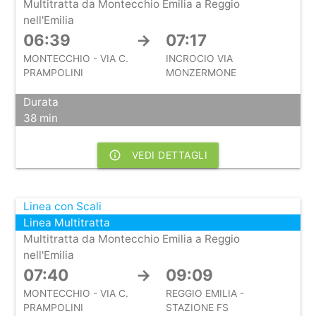
Multitratta da Montecchio Emilia a Reggio
nell'Emilia
06:39
→
07:17
MONTECCHIO - VIA C.
INCROCIO VIA
PRAMPOLINI
MONZERMONE
Durata
38 min
info_outline
VEDI DETTAGLI
Linea con Scali
Linea Multitratta
Multitratta da Montecchio Emilia a Reggio
nell'Emilia
07:40
→
09:09
MONTECCHIO - VIA C.
REGGIO EMILIA -
PRAMPOLINI
STAZIONE FS