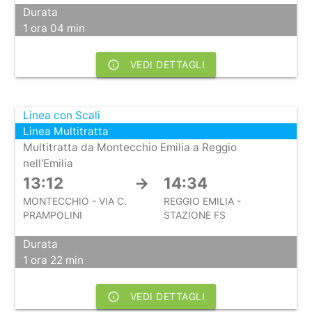
Durata
1 ora 04 min
info_outline
VEDI DETTAGLI
Linea con Scali
Linea Multitratta
Multitratta da Montecchio Emilia a Reggio
nell'Emilia
13:12
→
14:34
MONTECCHIO - VIA C.
REGGIO EMILIA -
PRAMPOLINI
STAZIONE FS
Durata
1 ora 22 min
info_outline
VEDI DETTAGLI