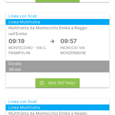
Linea con Scali
Linea Multitratta
Multitratta da Montecchio Emilia a Reggio
nell'Emilia
09:19
→
09:57
MONTECCHIO - VIA C.
INCROCIO VIA
PRAMPOLINI
MONZERMONE
Durata
38 min
info_outline
VEDI DETTAGLI
Linea con Scali
Linea Multitratta
Multitratta da Montecchio Emilia a Reggio