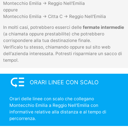
Montecchio Emilia -> Reggio Nell'Emilia
oppure
Montecchio Emilia -> Citta C -> Reggio Nell'Emilia
In molti casi, potrebbero esserci delle
fermate intermedie
(a chiamata oppure prestabilite) che potrebbero
corrispondere alla tua destinazione finale.
Verificalo tu stesso, chiamando oppure sul sito web
dell'azienda interessata. Potresti risparmiare un sacco di
tempo!.
low_priority
ORARI LINEE CON SCALO
Orari delle linee con scalo che collegano
Montecchio Emilia a Reggio Nell'Emilia con
informative relative alla distanza e al tempo di
percorrenza.