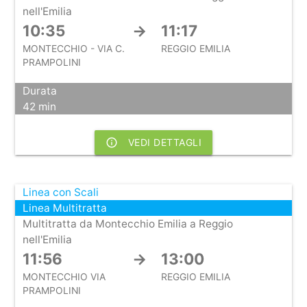
nell'Emilia
10:35
→
11:17
MONTECCHIO - VIA C.
REGGIO EMILIA
PRAMPOLINI
Durata
42 min
info_outline
VEDI DETTAGLI
Linea con Scali
Linea Multitratta
Multitratta da Montecchio Emilia a Reggio
nell'Emilia
11:56
→
13:00
MONTECCHIO VIA
REGGIO EMILIA
PRAMPOLINI