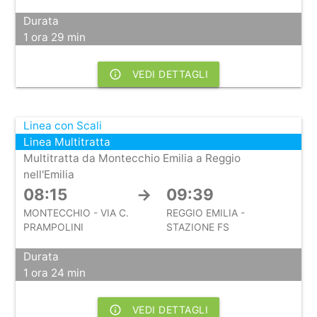
Durata
1 ora 29 min
info_outline
VEDI DETTAGLI
Linea con Scali
Linea Multitratta
Multitratta da Montecchio Emilia a Reggio
nell'Emilia
08:15
→
09:39
MONTECCHIO - VIA C.
REGGIO EMILIA -
PRAMPOLINI
STAZIONE FS
Durata
1 ora 24 min
info_outline
VEDI DETTAGLI