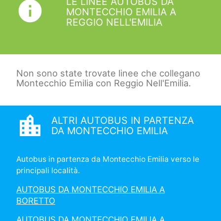
LE LINEE AUTOBUS DA
info
MONTECCHIO EMILIA A
REGGIO NELL'EMILIA
Non sono state trovate linee che collegano
Montecchio Emilia con Reggio Nell'Emilia.
location_city
ALTRI AUTOBUS IN PARTENZA
DA MONTECCHIO EMILIA
Autobus in partenza da Montecchio Emilia verso le
principali località.
AUTOBUS DA MONTECCHIO EMILIA A
BORETTO
AUTOBUS DA MONTECCHIO EMILIA A