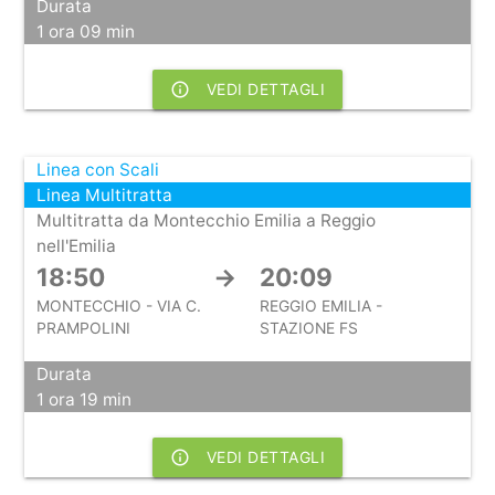
Durata
1 ora 09 min
info_outline
VEDI DETTAGLI
Linea con Scali
Linea Multitratta
Multitratta da Montecchio Emilia a Reggio
nell'Emilia
18:50
→
20:09
MONTECCHIO - VIA C.
REGGIO EMILIA -
PRAMPOLINI
STAZIONE FS
Durata
1 ora 19 min
info_outline
VEDI DETTAGLI