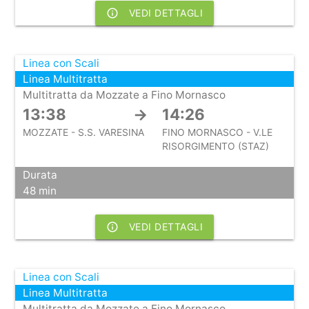
info_outline
VEDI DETTAGLI
Linea con Scali
Linea Multitratta
Multitratta da Mozzate a Fino Mornasco
13:38
→
14:26
MOZZATE - S.S. VARESINA
FINO MORNASCO - V.LE
RISORGIMENTO (STAZ)
Durata
48 min
info_outline
VEDI DETTAGLI
Linea con Scali
Linea Multitratta
Multitratta da Mozzate a Fino Mornasco