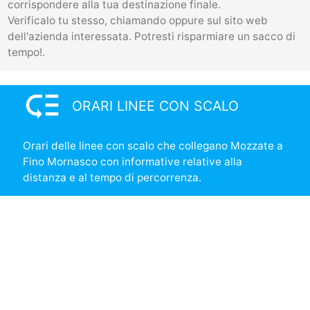
corrispondere alla tua destinazione finale.
Verificalo tu stesso, chiamando oppure sul sito web
dell'azienda interessata. Potresti risparmiare un sacco di
tempo!.
low_priority
ORARI LINEE CON SCALO
Orari delle linee con scalo che collegano Mozzate a
Fino Mornasco con informative relative alla
distanza e al tempo di percorrenza.