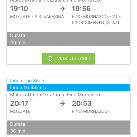
19:10
→
19:56
MOZZATE - S.S. VARESINA
FINO MORNASCO - V.LE
RISORGIMENTO (STAZ)
Durata
46 min
info_outline
VEDI DETTAGLI
Linea con Scali
Linea Multitratta
Multitratta da Mozzate a Fino Mornasco
20:17
→
20:53
MOZZATE
FINO MORNASCO
Durata
36 min