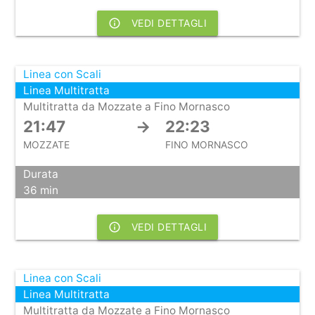
info_outline
VEDI DETTAGLI
Linea con Scali
Linea Multitratta
Multitratta da Mozzate a Fino Mornasco
21:47
→
22:23
MOZZATE
FINO MORNASCO
Durata
36 min
info_outline
VEDI DETTAGLI
Linea con Scali
Linea Multitratta
Multitratta da Mozzate a Fino Mornasco