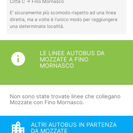
Citta C -> Fino Mornasco
E' sicuramente più scomodo rispetto ad una linea
diretta, ma a volte è l'unico modo per raggiungere
una determinata località.
LE LINEE AUTOBUS DA
info
MOZZATE A FINO
MORNASCO
Non sono state trovate linee che collegano
Mozzate con Fino Mornasco.
location_city
ALTRI AUTOBUS IN PARTENZA
DA MOZZATE