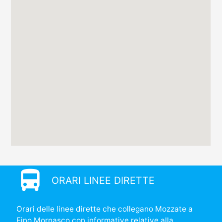
directions_bus
ORARI LINEE DIRETTE
Orari delle linee dirette che collegano Mozzate a
Fino Mornasco con informative relative alla