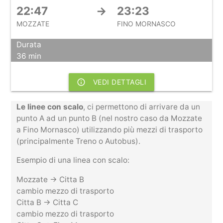
22:47
→
23:23
MOZZATE
FINO MORNASCO
Durata
36 min
info_outline
VEDI DETTAGLI
Le linee con scalo
, ci permettono di arrivare da un
punto A ad un punto B (nel nostro caso da Mozzate
a Fino Mornasco) utilizzando più mezzi di trasporto
(principalmente Treno o Autobus).
Esempio di una linea con scalo:
Mozzate -> Citta B
cambio mezzo di trasporto
Citta B -> Citta C
cambio mezzo di trasporto