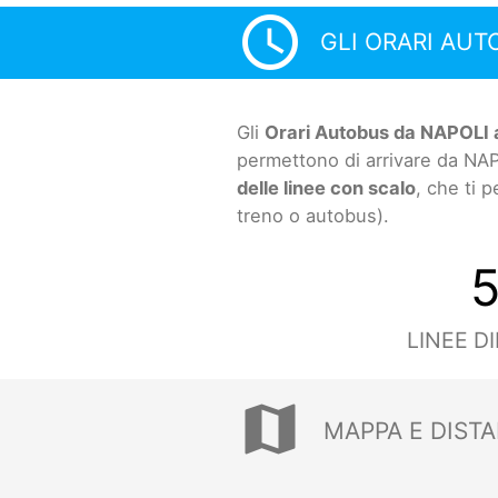
access_time
GLI ORARI AUT
Gli
Orari Autobus da NAPOLI a
permettono di arrivare da NAP
delle linee con scalo
, che ti 
treno o autobus).
LINEE D
map
MAPPA E DISTA