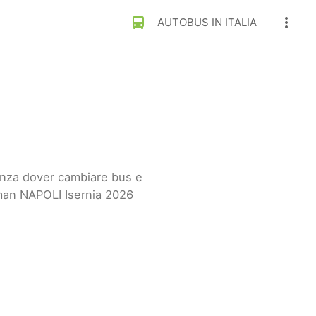
directions_bus
more_vert
AUTOBUS IN ITALIA
enza dover cambiare bus e
lman NAPOLI Isernia 2026