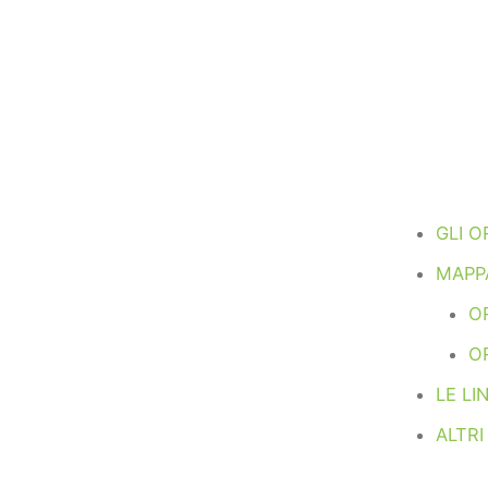
GLI O
MAPPA
OR
O
LE LI
ALTRI