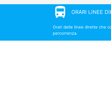
directions_bus
ORARI LINEE D
Orari delle linee dirette che 
percorrenza.