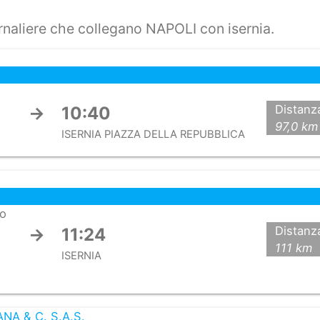
ornaliere che collegano NAPOLI con isernia.
Distanz
→
10:40
97,0 km
ISERNIA PIAZZA DELLA REPUBBLICA
no
Distanz
→
11:24
111 km
ISERNIA
NA & C. S.A.S.