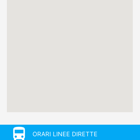
directions_bus
ORARI LINEE DIRETTE