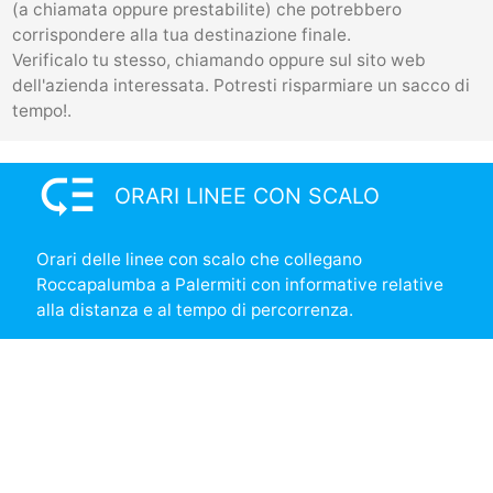
(a chiamata oppure prestabilite) che potrebbero
corrispondere alla tua destinazione finale.
Verificalo tu stesso, chiamando oppure sul sito web
dell'azienda interessata. Potresti risparmiare un sacco di
tempo!.
low_priority
ORARI LINEE CON SCALO
Orari delle linee con scalo che collegano
Roccapalumba a Palermiti con informative relative
alla distanza e al tempo di percorrenza.