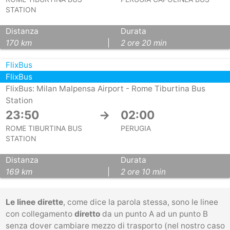
STATION
Distanza
Durata
170 km
|
2 ore 20 min
FlixBus
FlixBus
FlixBus: Milan Malpensa Airport - Rome Tiburtina Bus
Station
23:50
→
02:00
ROME TIBURTINA BUS
PERUGIA
STATION
Distanza
Durata
169 km
|
2 ore 10 min
Le linee dirette
, come dice la parola stessa, sono le linee
con collegamento
diretto
da un punto A ad un punto B
senza dover cambiare mezzo di trasporto (nel nostro caso