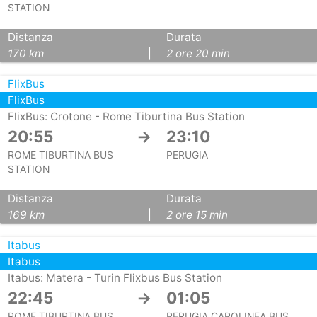
STATION
Distanza
Durata
170 km
|
2 ore 20 min
FlixBus
FlixBus
FlixBus: Crotone - Rome Tiburtina Bus Station
20:55
→
23:10
ROME TIBURTINA BUS
PERUGIA
STATION
Distanza
Durata
169 km
|
2 ore 15 min
Itabus
Itabus
Itabus: Matera - Turin Flixbus Bus Station
22:45
→
01:05
ROME TIBURTINA BUS
PERUGIA CAPOLINEA BUS