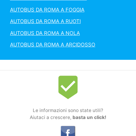
AUTOBUS DA ROMA A FOGGIA
AUTOBUS DA ROMA A RUOTI
AUTOBUS DA ROMA A NOLA
AUTOBUS DA ROMA A ARCIDOSSO
beenhere
Le informazioni sono state utili?
Aiutaci a crescere,
basta un click!