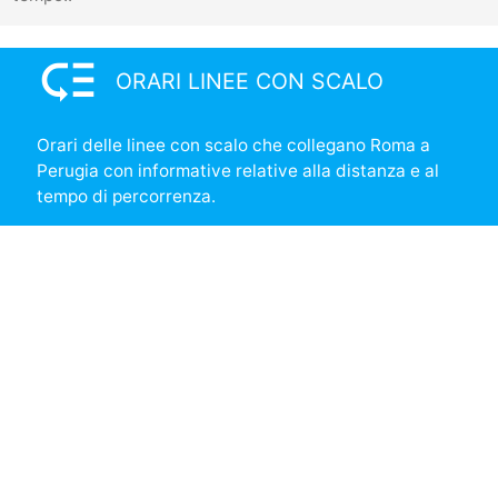
low_priority
ORARI LINEE CON SCALO
Orari delle linee con scalo che collegano Roma a
Perugia con informative relative alla distanza e al
tempo di percorrenza.