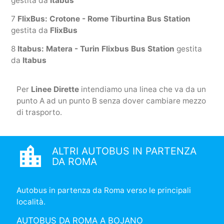
gestita da
Itabus
7
FlixBus: Crotone - Rome Tiburtina Bus Station
gestita da
FlixBus
8
Itabus: Matera - Turin Flixbus Bus Station
gestita
da
Itabus
Per
Linee Dirette
intendiamo una linea che va da un
punto A ad un punto B senza dover cambiare mezzo
di trasporto.
location_city
ALTRI AUTOBUS IN PARTENZA
DA ROMA
Autobus in partenza da Roma verso le principali
località.
AUTOBUS DA ROMA A BOJANO