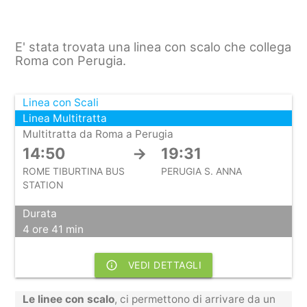
E' stata trovata una linea con scalo che collega
Roma con Perugia.
Linea con Scali
Linea Multitratta
Multitratta da Roma a Perugia
14:50
→
19:31
ROME TIBURTINA BUS
PERUGIA S. ANNA
STATION
Durata
4 ore 41 min
info_outline
VEDI DETTAGLI
Le linee con scalo
, ci permettono di arrivare da un