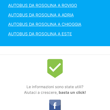
AUTOBUS DA ROSOLINA A ROVIGO
AUTOBUS DA ROSOLINA A ADRIA
AUTOBUS DA ROSOLINA A CHIOGGIA
AUTOBUS DA ROSOLINA A ESTE
beenhere
Le informazioni sono state utili?
Aiutaci a crescere,
basta un click!