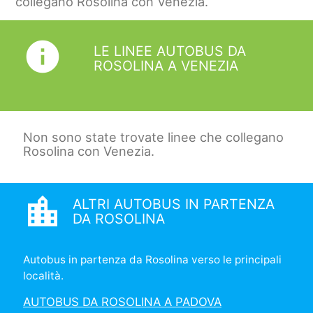
collegano Rosolina con Venezia.
info
LE LINEE AUTOBUS DA
ROSOLINA A VENEZIA
Non sono state trovate linee che collegano
Rosolina con Venezia.
location_city
ALTRI AUTOBUS IN PARTENZA
DA ROSOLINA
Autobus in partenza da Rosolina verso le principali
località.
AUTOBUS DA ROSOLINA A PADOVA