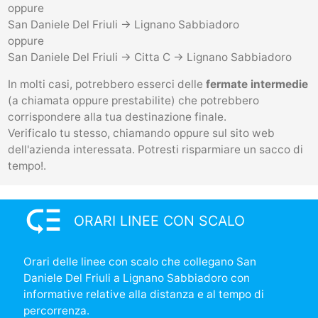
oppure
San Daniele Del Friuli -> Lignano Sabbiadoro
oppure
San Daniele Del Friuli -> Citta C -> Lignano Sabbiadoro
In molti casi, potrebbero esserci delle
fermate intermedie
(a chiamata oppure prestabilite) che potrebbero
corrispondere alla tua destinazione finale.
Verificalo tu stesso, chiamando oppure sul sito web
dell'azienda interessata. Potresti risparmiare un sacco di
tempo!.
low_priority
ORARI LINEE CON SCALO
Orari delle linee con scalo che collegano San
Daniele Del Friuli a Lignano Sabbiadoro con
informative relative alla distanza e al tempo di
percorrenza.