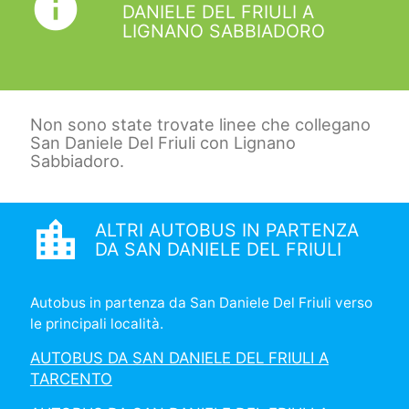
info
DANIELE DEL FRIULI A
LIGNANO SABBIADORO
Non sono state trovate linee che collegano
San Daniele Del Friuli con Lignano
Sabbiadoro.
location_city
ALTRI AUTOBUS IN PARTENZA
DA SAN DANIELE DEL FRIULI
Autobus in partenza da San Daniele Del Friuli verso
le principali località.
AUTOBUS DA SAN DANIELE DEL FRIULI A
TARCENTO