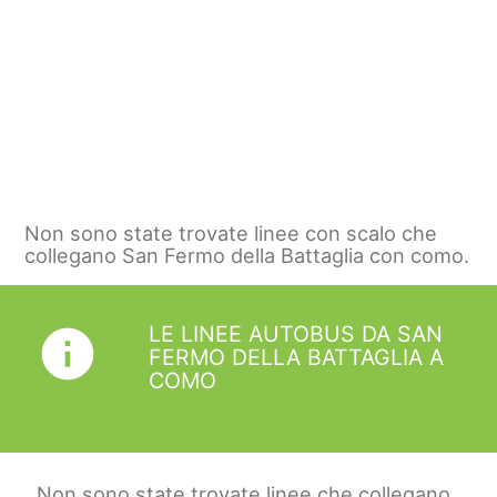
Non sono state trovate linee con scalo che
collegano San Fermo della Battaglia con como.
LE LINEE AUTOBUS DA SAN
info
FERMO DELLA BATTAGLIA A
COMO
Non sono state trovate linee che collegano