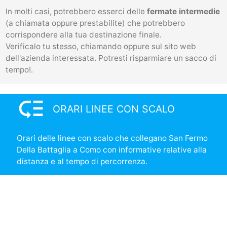
In molti casi, potrebbero esserci delle
fermate intermedie
(a chiamata oppure prestabilite) che potrebbero
corrispondere alla tua destinazione finale.
Verificalo tu stesso, chiamando oppure sul sito web
dell'azienda interessata. Potresti risparmiare un sacco di
tempo!.
low_priority
ORARI LINEE CON SCALO
Orari delle linee con scalo che collegano San Fermo
Della Battaglia a Como con informative relative alla
distanza e al tempo di percorrenza.