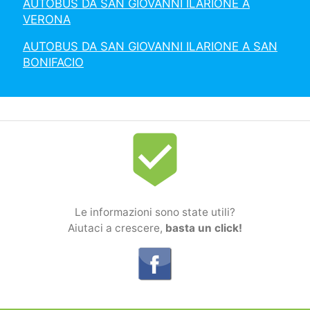
AUTOBUS DA SAN GIOVANNI ILARIONE A
VERONA
AUTOBUS DA SAN GIOVANNI ILARIONE A SAN
BONIFACIO
beenhere
Le informazioni sono state utili?
Aiutaci a crescere,
basta un click!