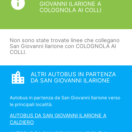
info
GIOVANNI ILARIONE A
COLOGNOLA AI COLLI
Non sono state trovate linee che collegano
San Giovanni Ilarione con COLOGNOLA AI
COLLI.
location_city
ALTRI AUTOBUS IN PARTENZA
DA SAN GIOVANNI ILARIONE
Autobus in partenza da San Giovanni Ilarione verso
le principali località.
AUTOBUS DA SAN GIOVANNI ILARIONE A
CALDIERO