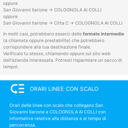
oppure
San Giovanni Ilarione -> COLOGNOLA AI COLLI
oppure
San Giovanni Ilarione -> Citta C -> COLOGNOLA AI COLLI
In molti casi, potrebbero esserci delle
fermate intermedie
(a chiamata oppure prestabilite) che potrebbero
corrispondere alla tua destinazione finale.
Verificalo tu stesso, chiamando oppure sul sito web
dell'azienda interessata. Potresti risparmiare un sacco di
tempo!.
low_priority
ORARI LINEE CON SCALO
Orari delle linee con scalo che collegano San
Giovanni Ilarione a COLOGNOLA AI COLLI con
informative relative alla distanza e al tempo di
percorrenza.