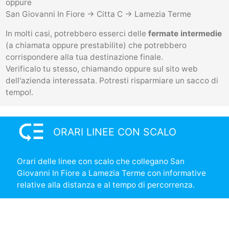
oppure
San Giovanni In Fiore -> Citta C -> Lamezia Terme
In molti casi, potrebbero esserci delle
fermate intermedie
(a chiamata oppure prestabilite) che potrebbero
corrispondere alla tua destinazione finale.
Verificalo tu stesso, chiamando oppure sul sito web
dell'azienda interessata. Potresti risparmiare un sacco di
tempo!.
low_priority
ORARI LINEE CON SCALO
Orari delle linee con scalo che collegano San
Giovanni In Fiore a Lamezia Terme con informative
relative alla distanza e al tempo di percorrenza.