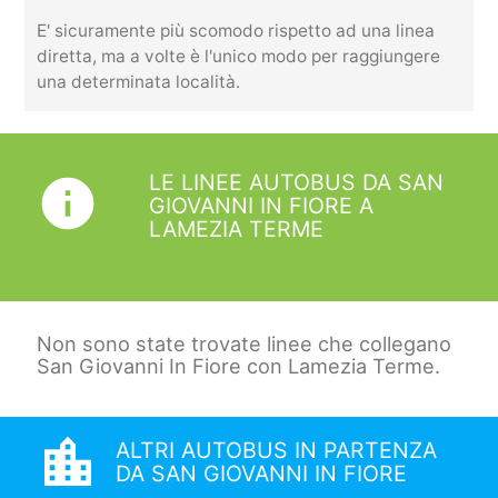
E' sicuramente più scomodo rispetto ad una linea
diretta, ma a volte è l'unico modo per raggiungere
una determinata località.
LE LINEE AUTOBUS DA SAN
info
GIOVANNI IN FIORE A
LAMEZIA TERME
Non sono state trovate linee che collegano
San Giovanni In Fiore con Lamezia Terme.
location_city
ALTRI AUTOBUS IN PARTENZA
DA SAN GIOVANNI IN FIORE