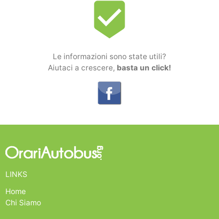
beenhere
Le informazioni sono state utili?
Aiutaci a crescere,
basta un click!
LINKS
Home
Chi Siamo