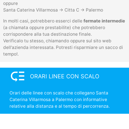
oppure
Santa Caterina Villarmosa -> Citta C -> Palermo
In molti casi, potrebbero esserci delle
fermate intermedie
(a chiamata oppure prestabilite) che potrebbero
corrispondere alla tua destinazione finale.
Verificalo tu stesso, chiamando oppure sul sito web
dell'azienda interessata. Potresti risparmiare un sacco di
tempo!.
low_priority
ORARI LINEE CON SCALO
Orari delle linee con scalo che collegano Santa
Caterina Villarmosa a Palermo con informative
relative alla distanza e al tempo di percorrenza.