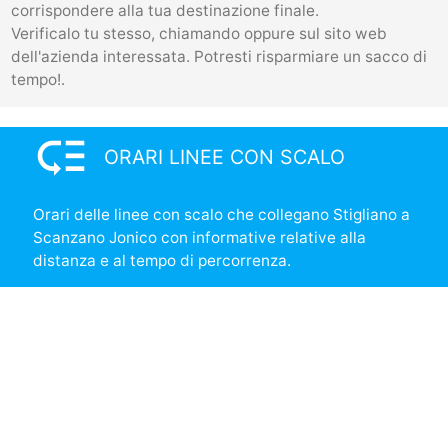
corrispondere alla tua destinazione finale.
Verificalo tu stesso, chiamando oppure sul sito web
dell'azienda interessata. Potresti risparmiare un sacco di
tempo!.
low_priority
ORARI LINEE CON SCALO
Orari delle linee con scalo che collegano Stigliano a
Scanzano Jonico con informative relative alla
distanza e al tempo di percorrenza.