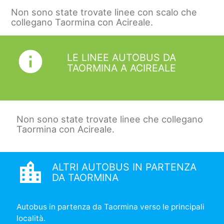
Non sono state trovate linee con scalo che
collegano Taormina con Acireale.
info
LE LINEE AUTOBUS DA
TAORMINA A ACIREALE
Non sono state trovate linee che collegano
Taormina con Acireale.
location_city
ALTRI AUTOBUS IN PARTENZA
DA TAORMINA
Autobus in partenza da Taormina verso le principali
località.