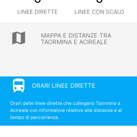
LINEE DIRETTE
LINEE CON SCALO
map
MAPPA E DISTANZE TRA
TAORMINA E ACIREALE
directions_bus
ORARI LINEE DIRETTE
Orari delle linee dirette che collegano Taormina a
Acireale con informative relative alla distanza e al
tempo di percorrenza.