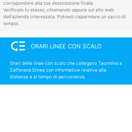
corrispondere alla tua destinazione finale.
Verificalo tu stesso, chiamando oppure sul sito web
dell'azienda interessata. Potresti risparmiare un sacco di
tempo!.
low_priority
ORARI LINEE CON SCALO
Orari delle linee con scalo che collegano Taormina a
Zafferana Etnea con informative relative alla
distanza e al tempo di percorrenza.