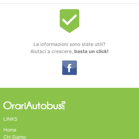
beenhere
Le informazioni sono state utili?
Aiutaci a crescere,
basta un click!
LINKS
Home
Chi Siamo