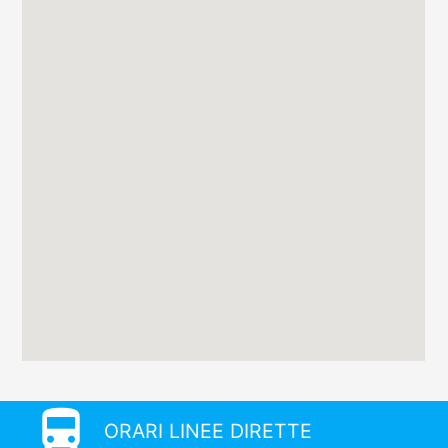
directions_bus
ORARI LINEE DIRETTE