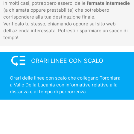
In molti casi, potrebbero esserci delle
fermate intermedie
(a chiamata oppure prestabilite) che potrebbero
corrispondere alla tua destinazione finale.
Verificalo tu stesso, chiamando oppure sul sito web
dell'azienda interessata. Potresti risparmiare un sacco di
tempo!.
low_priority
ORARI LINEE CON SCALO
Orari delle linee con scalo che collegano Torchiara
a Vallo Della Lucania con informative relative alla
distanza e al tempo di percorrenza.