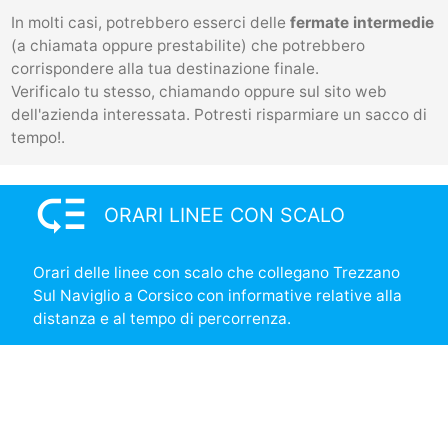
In molti casi, potrebbero esserci delle
fermate intermedie
(a chiamata oppure prestabilite) che potrebbero
corrispondere alla tua destinazione finale.
Verificalo tu stesso, chiamando oppure sul sito web
dell'azienda interessata. Potresti risparmiare un sacco di
tempo!.
low_priority
ORARI LINEE CON SCALO
Orari delle linee con scalo che collegano Trezzano
Sul Naviglio a Corsico con informative relative alla
distanza e al tempo di percorrenza.