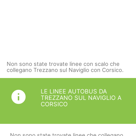
Non sono state trovate linee con scalo che
collegano Trezzano sul Naviglio con Corsico.
LE LINEE AUTOBUS DA
info
TREZZANO SUL NAVIGLIO A
CORSICO
Non sono state trovate linee che collegano