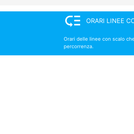
low_priority
ORARI LINEE C
Orari delle linee con scalo ch
percorrenza.