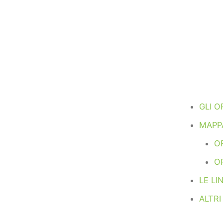
GLI O
MAPPA
OR
O
LE LI
ALTRI