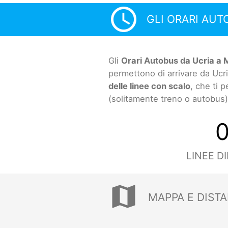
access_time
GLI ORARI AUT
Gli
Orari Autobus da Ucria a 
permettono di arrivare da Ucr
delle linee con scalo
, che ti 
(solitamente treno o autobus)
LINEE D
map
MAPPA E DISTA