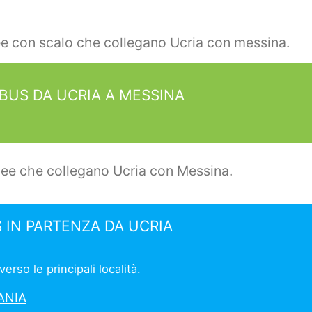
ee con scalo che collegano Ucria con messina.
BUS DA UCRIA A MESSINA
nee che collegano Ucria con Messina.
 IN PARTENZA DA UCRIA
rso le principali località.
ANIA