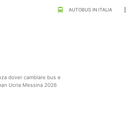
directions_bus
more_vert
AUTOBUS IN ITALIA
enza dover cambiare bus e
lman Ucria Messina 2026