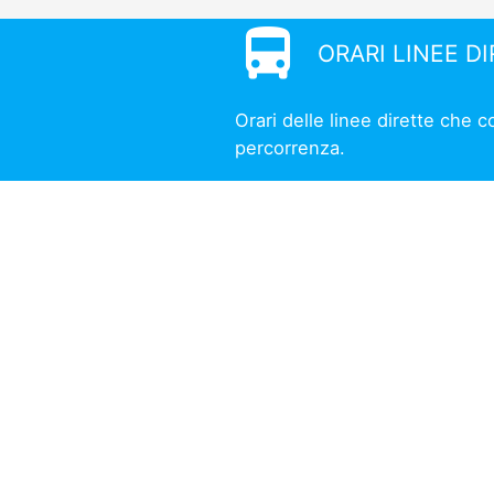
directions_bus
ORARI LINEE D
Orari delle linee dirette che 
percorrenza.