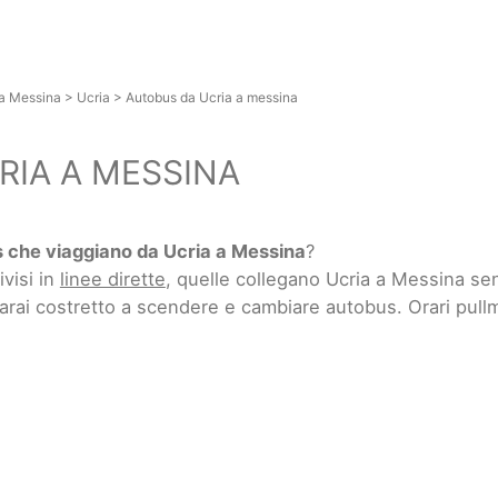
ia Messina
>
Ucria
>
Autobus da Ucria a messina
RIA A MESSINA
 che viaggiano da Ucria a Messina
?
ivisi in
linee dirette
, quelle collegano Ucria a Messina s
sarai costretto a scendere e cambiare autobus. Orari pul