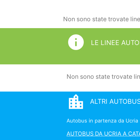
Non sono state trovate lin
info
LE LINEE AUTO
Non sono state trovate li
location_city
ALTRI AUTOBUS
Autobus in partenza da Ucria ve
AUTOBUS DA UCRIA A CAT