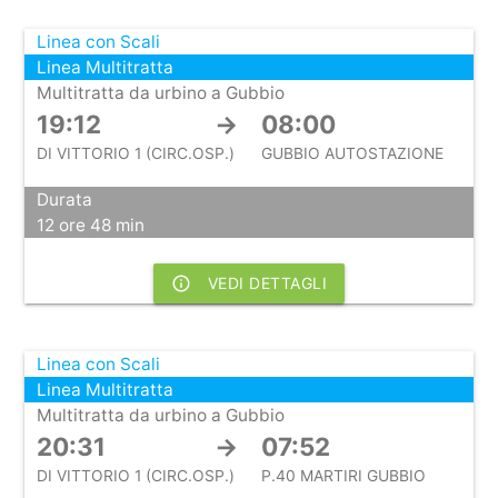
Linea con Scali
Linea Multitratta
Multitratta da urbino a Gubbio
19:12
→
08:00
DI VITTORIO 1 (CIRC.OSP.)
GUBBIO AUTOSTAZIONE
Durata
12 ore 48 min
info_outline
VEDI DETTAGLI
Linea con Scali
Linea Multitratta
Multitratta da urbino a Gubbio
20:31
→
07:52
DI VITTORIO 1 (CIRC.OSP.)
P.40 MARTIRI GUBBIO