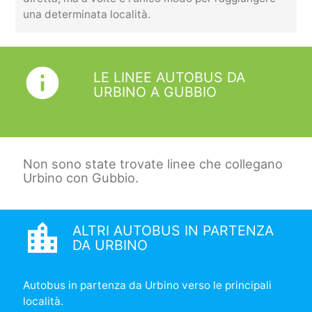
una determinata località.
info
LE LINEE AUTOBUS DA
URBINO A GUBBIO
Non sono state trovate linee che collegano
Urbino con Gubbio.
location_city
ALTRI AUTOBUS IN PARTENZA
DA URBINO
Autobus in partenza da Urbino verso le principali
località.