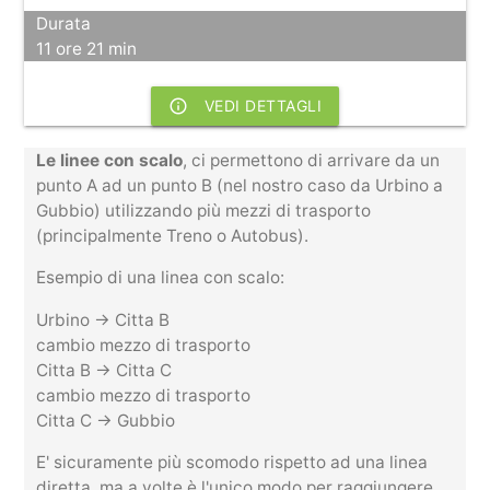
Durata
11 ore 21 min
info_outline
VEDI DETTAGLI
Le linee con scalo
, ci permettono di arrivare da un
punto A ad un punto B (nel nostro caso da Urbino a
Gubbio) utilizzando più mezzi di trasporto
(principalmente Treno o Autobus).
Esempio di una linea con scalo:
Urbino -> Citta B
cambio mezzo di trasporto
Citta B -> Citta C
cambio mezzo di trasporto
Citta C -> Gubbio
E' sicuramente più scomodo rispetto ad una linea
diretta, ma a volte è l'unico modo per raggiungere