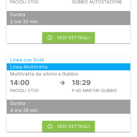
PACIOLI (ITIS)
GUBBIO AUTOSTAZIONE
Durata
2 ore 30 min
info_outline
VEDI DETTAGLI
Linea con Scali
Linea Multitratta
Multitratta da urbino a Gubbio
14:00
→
18:29
PACIOLI (ITIS)
P.40 MARTIRI GUBBIO
Durata
4 ore 29 min
info_outline
VEDI DETTAGLI