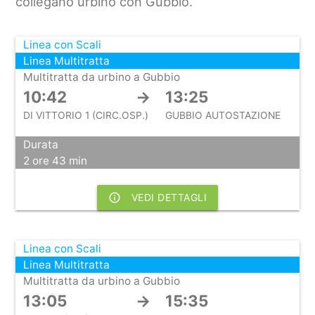
collegano urbino con Gubbio.
Linea con Scali
Linea Multitratta
Multitratta da urbino a Gubbio
10:42
→
13:25
DI VITTORIO 1 (CIRC.OSP.)
GUBBIO AUTOSTAZIONE
Durata
2 ore 43 min
info_outline
VEDI DETTAGLI
Linea con Scali
Linea Multitratta
Multitratta da urbino a Gubbio
13:05
→
15:35