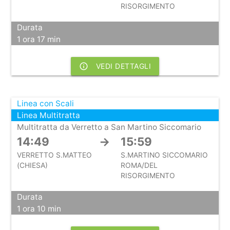
RISORGIMENTO
Durata
1 ora 17 min
info_outline
VEDI DETTAGLI
Linea con Scali
Linea Multitratta
Multitratta da Verretto a San Martino Siccomario
14:49
→
15:59
VERRETTO S.MATTEO
S.MARTINO SICCOMARIO
(CHIESA)
ROMA/DEL
RISORGIMENTO
Durata
1 ora 10 min