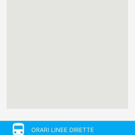
directions_bus
ORARI LINEE DIRETTE