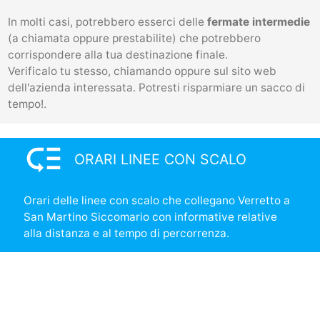
In molti casi, potrebbero esserci delle
fermate intermedie
(a chiamata oppure prestabilite) che potrebbero
corrispondere alla tua destinazione finale.
Verificalo tu stesso, chiamando oppure sul sito web
dell'azienda interessata. Potresti risparmiare un sacco di
tempo!.
low_priority
ORARI LINEE CON SCALO
Orari delle linee con scalo che collegano Verretto a
San Martino Siccomario con informative relative
alla distanza e al tempo di percorrenza.