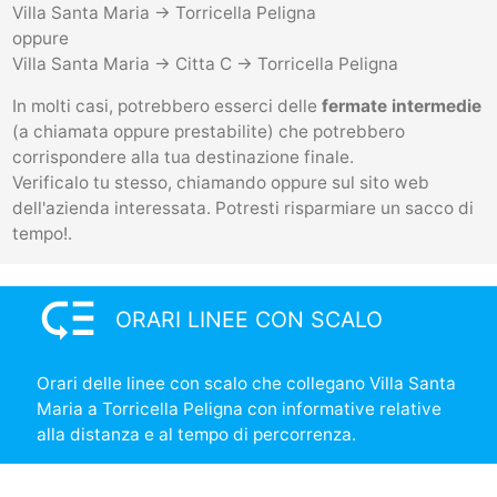
Villa Santa Maria -> Torricella Peligna
oppure
Villa Santa Maria -> Citta C -> Torricella Peligna
In molti casi, potrebbero esserci delle
fermate intermedie
(a chiamata oppure prestabilite) che potrebbero
corrispondere alla tua destinazione finale.
Verificalo tu stesso, chiamando oppure sul sito web
dell'azienda interessata. Potresti risparmiare un sacco di
tempo!.
low_priority
ORARI LINEE CON SCALO
Orari delle linee con scalo che collegano Villa Santa
Maria a Torricella Peligna con informative relative
alla distanza e al tempo di percorrenza.