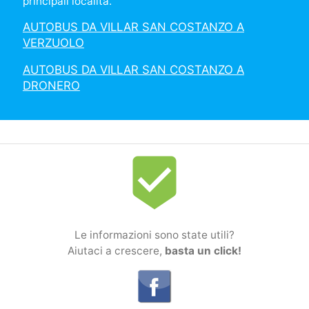
principali località.
AUTOBUS DA VILLAR SAN COSTANZO A
VERZUOLO
AUTOBUS DA VILLAR SAN COSTANZO A
DRONERO
beenhere
Le informazioni sono state utili?
Aiutaci a crescere,
basta un click!