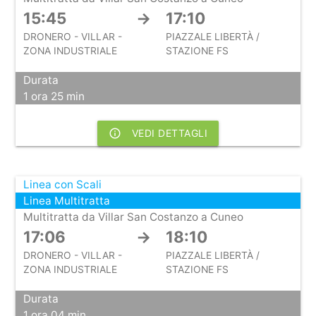
15:45
→
17:10
DRONERO - VILLAR -
PIAZZALE LIBERTÀ /
ZONA INDUSTRIALE
STAZIONE FS
Durata
1 ora 25 min
info_outline
VEDI DETTAGLI
Linea con Scali
Linea Multitratta
Multitratta da Villar San Costanzo a Cuneo
17:06
→
18:10
DRONERO - VILLAR -
PIAZZALE LIBERTÀ /
ZONA INDUSTRIALE
STAZIONE FS
Durata
1 ora 04 min