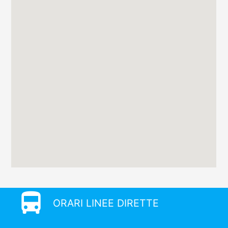
directions_bus
ORARI LINEE DIRETTE