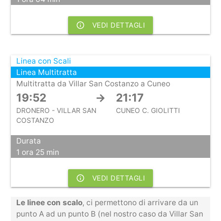
info_outline
VEDI DETTAGLI
Linea con Scali
Linea Multitratta
Multitratta da Villar San Costanzo a Cuneo
19:52
→
21:17
DRONERO - VILLAR SAN
CUNEO C. GIOLITTI
COSTANZO
Durata
1 ora 25 min
info_outline
VEDI DETTAGLI
Le linee con scalo
, ci permettono di arrivare da un
punto A ad un punto B (nel nostro caso da Villar San