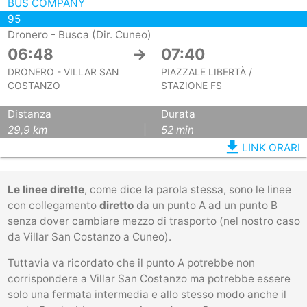
BUS COMPANY
95
Dronero - Busca (Dir. Cuneo)
06:48
→
07:40
DRONERO - VILLAR SAN
PIAZZALE LIBERTÀ /
COSTANZO
STAZIONE FS
Distanza
Durata
29,9 km
|
52 min
file_download
LINK ORARI
Le linee dirette
, come dice la parola stessa, sono le linee
con collegamento
diretto
da un punto A ad un punto B
senza dover cambiare mezzo di trasporto (nel nostro caso
da Villar San Costanzo a Cuneo).
Tuttavia va ricordato che il punto A potrebbe non
corrispondere a Villar San Costanzo ma potrebbe essere
solo una fermata intermedia e allo stesso modo anche il