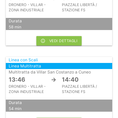
DRONERO - VILLAR -
PIAZZALE LIBERTÀ /
ZONA INDUSTRIALE
STAZIONE FS
Durata
58 min
info_outline
VEDI DETTAGLI
Linea con Scali
Linea Multitratta
Multitratta da Villar San Costanzo a Cuneo
13:46
→
14:40
DRONERO - VILLAR -
PIAZZALE LIBERTÀ /
ZONA INDUSTRIALE
STAZIONE FS
Durata
54 min