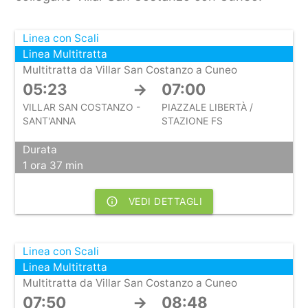
Linea con Scali
Linea Multitratta
Multitratta da Villar San Costanzo a Cuneo
05:23
→
07:00
VILLAR SAN COSTANZO -
PIAZZALE LIBERTÀ /
SANT'ANNA
STAZIONE FS
Durata
1 ora 37 min
info_outline
VEDI DETTAGLI
Linea con Scali
Linea Multitratta
Multitratta da Villar San Costanzo a Cuneo
07:50
→
08:48