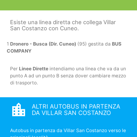
Esiste una linea diretta che collega Villar
San Costanzo con Cuneo.
1
Dronero - Busca (Dir. Cuneo)
(95) gestita da
BUS
COMPANY
Per
Linee Dirette
intendiamo una linea che va da un
punto A ad un punto B senza dover cambiare mezzo
di trasporto.
location_city
ALTRI AUTOBUS IN PARTENZA
DA VILLAR SAN COSTANZO
Autobus in partenza da Villar San Costanzo verso le