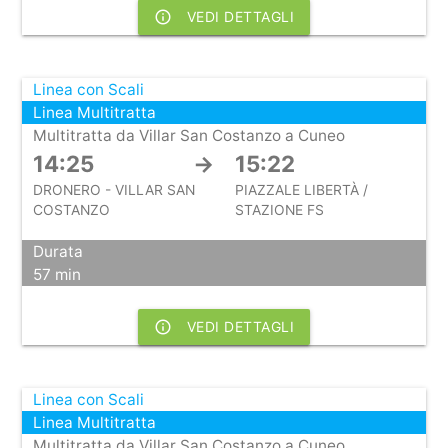
info_outline
VEDI DETTAGLI
Linea con Scali
Linea Multitratta
Multitratta da Villar San Costanzo a Cuneo
14:25
→
15:22
DRONERO - VILLAR SAN
PIAZZALE LIBERTÀ /
COSTANZO
STAZIONE FS
Durata
57 min
info_outline
VEDI DETTAGLI
Linea con Scali
Linea Multitratta
Multitratta da Villar San Costanzo a Cuneo