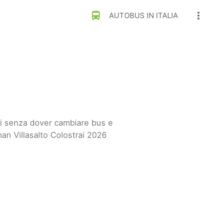
directions_bus
more_vert
AUTOBUS IN ITALIA
rai senza dover cambiare bus e
an Villasalto Colostrai 2026