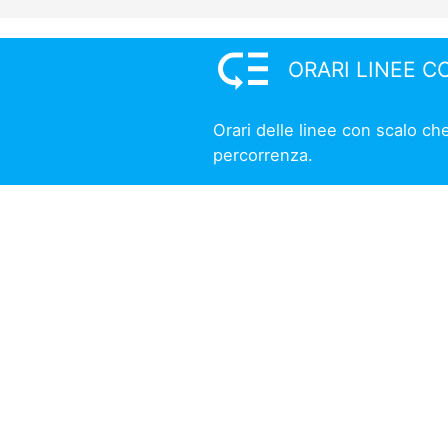
low_priority
ORARI LINEE C
Orari delle linee con scalo che
percorrenza.