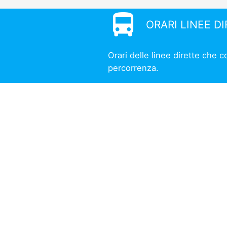
directions_bus
ORARI LINEE D
Orari delle linee dirette che c
percorrenza.