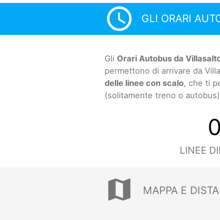
access_time
GLI ORARI AUT
Gli
Orari Autobus da Villasalto
permettono di arrivare da Vill
delle linee con scalo
, che ti 
(solitamente treno o autobus)
LINEE D
map
MAPPA E DISTA