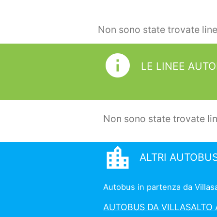
Non sono state trovate line
info
LE LINEE AUTO
Non sono state trovate lin
location_city
ALTRI AUTOBUS
Autobus in partenza da Villasal
AUTOBUS DA VILLASALTO A