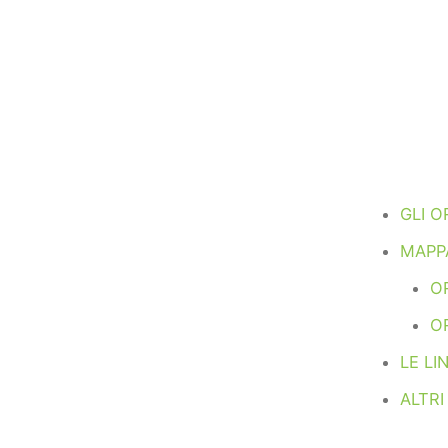
GLI O
MAPPA
OR
O
LE LI
ALTRI