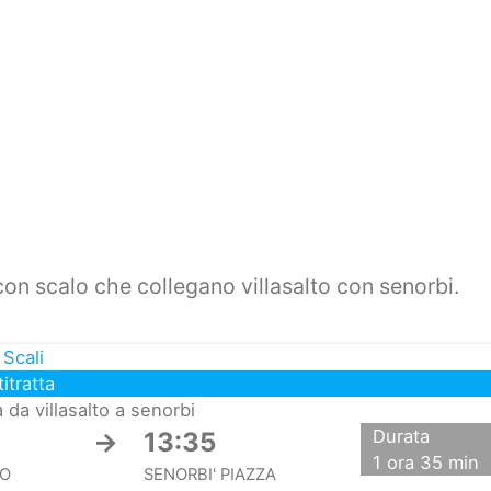
con scalo che collegano villasalto con senorbi.
 Scali
itratta
a da villasalto a senorbi
Durata
→
13:35
1 ora 35 min
TO
SENORBI' PIAZZA