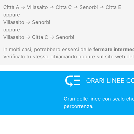
Città A -> Villasalto -> Citta C -> Senorbi -> Citta E
oppure
Villasalto -> Senorbi
oppure
Villasalto -> Citta C -> Senorbi
In molti casi, potrebbero esserci delle
fermate interme
Verificalo tu stesso, chiamando oppure sul sito web del
low_priority
ORARI LINEE C
Orari delle linee con scalo ch
percorrenza.