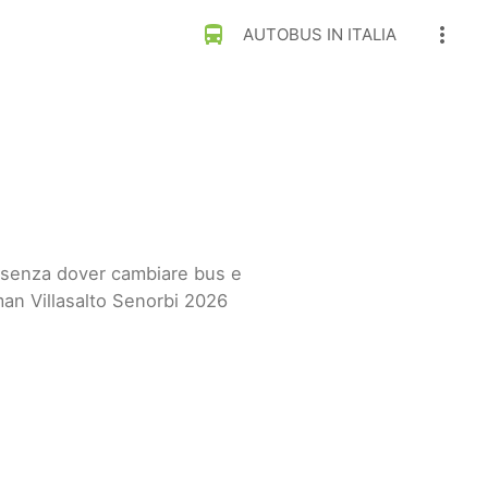
directions_bus
more_vert
AUTOBUS IN ITALIA
bi senza dover cambiare bus e
man Villasalto Senorbi 2026