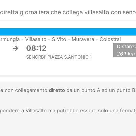
diretta giornaliera che collega villasalto con seno
 Armungia - Villasalto - S.Vito - Muravera - Colostrai
Distanz
→
08:12
26,1 km
SENORBI' PIAZZA S.ANTONIO 1
inee con collegamento
diretto
da un punto A ad un punto B 
ispondere a Villasalto ma potrebbe essere solo una fermat