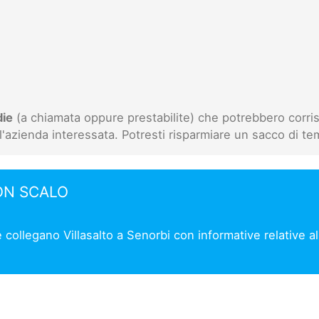
die
(a chiamata oppure prestabilite) che potrebbero corris
l'azienda interessata. Potresti risparmiare un sacco di te
ON SCALO
e collegano Villasalto a Senorbi con informative relative a