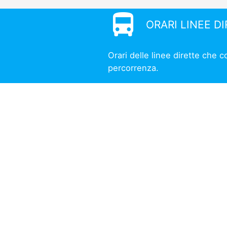
directions_bus
ORARI LINEE D
Orari delle linee dirette che c
percorrenza.