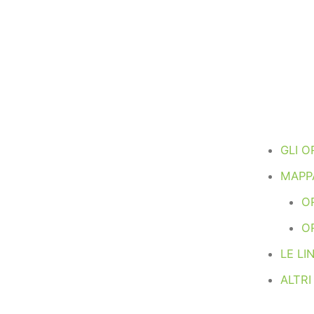
GLI O
MAPPA
OR
O
LE LI
ALTRI