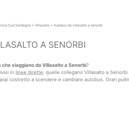
incia Sud Sardegna
>
Villasalto
>
Autobus da villasalto a senorbi
LASALTO A SENORBI
 che viaggiano da Villasalto a Senorbi
?
ivisi in
linee dirette
, quelle collegano Villasalto a Senor
sarai costretto a scendere e cambiare autobus. Orari pull