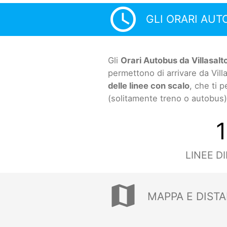
access_time
GLI ORARI AUT
Gli
Orari Autobus da Villasalt
permettono di arrivare da Vil
delle linee con scalo
, che ti 
(solitamente treno o autobus)
1
LINEE D
map
MAPPA E DISTA