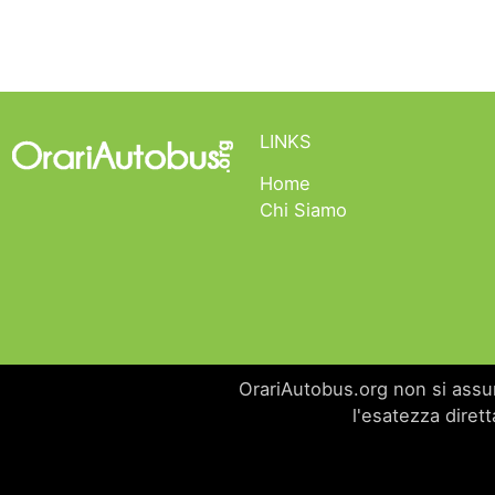
LINKS
Home
Chi Siamo
OrariAutobus.org non si assume
l'esatezza dirett