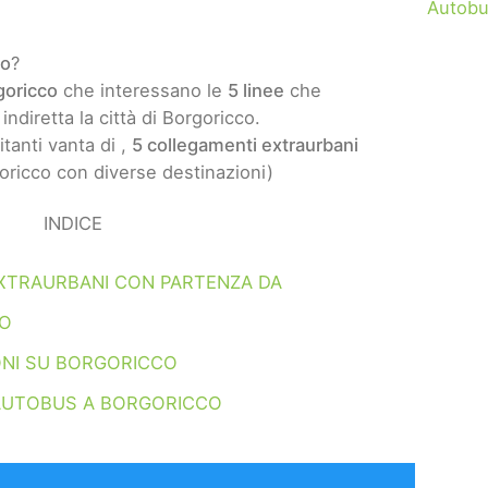
Autobu
co
?
goricco
che interessano le
5 linee
che
indiretta la città di Borgoricco.
tanti vanta di ,
5 collegamenti extraurbani
ricco con diverse destinazioni)
INDICE
XTRAURBANI CON PARTENZA DA
CO
ONI SU BORGORICCO
AUTOBUS A BORGORICCO