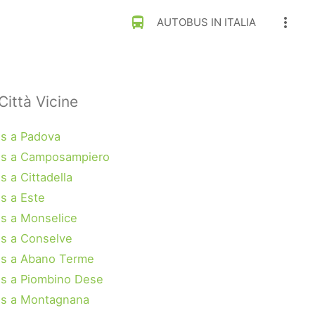
directions_bus
more_vert
AUTOBUS IN ITALIA
Città Vicine
s a Padova
s a Camposampiero
 a Cittadella
s a Este
s a Monselice
s a Conselve
s a Abano Terme
s a Piombino Dese
s a Montagnana