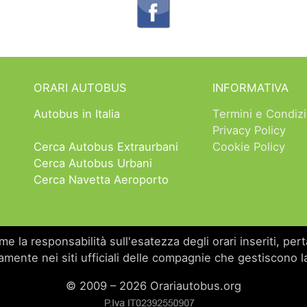
ORARI AUTOBUS
INFORMATIVA
Autobus in Italia
Termini e Condizi
Privacy Policy
Cerca Autobus Extraurbani
Cookie Policy
Cerca Autobus Urbani
Cerca Navetta Aeroporto
 la responsabilità sull'esatezza degli orari inseriti, perta
amente nei siti ufficiali delle compagnie che gestiscono la
© 2009 – 2026 Orariautobus.org