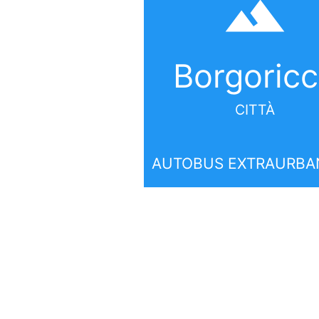
filter_hdr
Borgoric
CITTÀ
AUTOBUS EXTRAURBAN