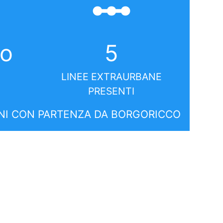
linear_scale
co
5
LINEE EXTRAURBANE
PRESENTI
I CON PARTENZA DA BORGORICCO